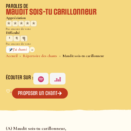
PAROLES DE
Maudit sois-tu carillonneur
Appréciation
★
★
★
★
★
Pas encore de vote
Difficulté
Pas encore de vote
0
J’ai chanté
Accueil
Répertoire des chants
Maudit sois-tu carillonneur
ÉCOUTER SUR :
♡
+
Proposer un chant
(A) Maudit sois-tu carillonneur,