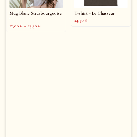
Mug Blanc Strasbourgeoise
T-shirt - Le Chasseur
!
24,50
€
12,00
€
–
15,50
€