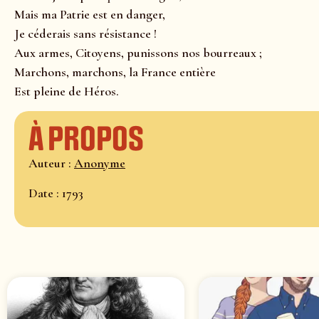
Mais ma Patrie est en danger,
Je céderais sans résistance !
Aux armes, Citoyens, punissons nos bourreaux ;
Marchons, marchons, la France entière
Est pleine de Héros.
À propos
Auteur :
Anonyme
Date : 1793