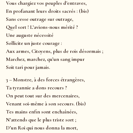
Vous chargiez vos peuples d’entraves,
En profanant leurs droits sacrés : (bis)
Sans cesse outrage sur outrage,
Quel sort ! L’avions-nous mérité ?
Une auguste nécessité
Sollicite un juste courage :
Aux armes, Citoyens, plus de rois désormais ;
Marchez, marchez, qu’un sang impur
Soit tari pour jamais.
3 – Monstre, à des forces étrangères,
Ta tyrannie a dons recours ?
On peut tout sur des mercenaires,
Venant soi-même à son secours. (bis)
Tes mains enfin sont enchaînées,
N’attends que le plus triste sort ;
D’un Roi qui nous donna la mort,