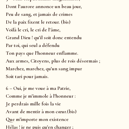
Dont l’aurore annonce un beau jour,
Peu de sang, et jamais de crimes
De la paix fixent le retour. (bis)
Voilà le cri, le cri de l’âme,
Grand Dieu ! qu’il soit donc entendu
Par toi, qui seul a défendu
Ton pays que l’honneur enflamme.
Aux armes, Citoyens, plus de rois désormais ;
Marchez, marchez, qu’un sang impur
Soit tari pour jamais.
6 – Oui, je me voue à ma Patrie,
Comme je m’immole à l’honneur :
Je perdrais mille fois la vie
Avant de mentir à mon cœur.(bis)
Que m’importe mon existence
Hélas ! je ne puis qu’en changer ;