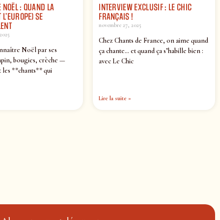
 NOËL : QUAND LA
INTERVIEW EXCLUSIF : LE CHIC
 L’EUROPE) SE
FRANÇAIS !
ENT
novembre 27, 2025
2025
Chez Chants de France, on aime quand
nnaître Noël par ses
ça chante… et quand ça s’habille bien :
pin, bougies, crèche —
avec Le Chic
 les **chants** qui
Lire la suite »