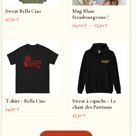
Sweat Bella Ciao
Mug Blanc
Strasbourgeoise !
47,50
€
12,00
€
–
15,50
€
T-shirt - Bella Ciao
Sweat à capuche - Le
chant des Partisans
24,50
€
47,50
€