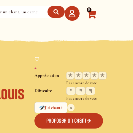
0
♡
+
★
★
★
★
★
Appréciation
Pas encore de vote
Louis
Difficulté
Pas encore de vote
0
J’ai chanté
Proposer un chant