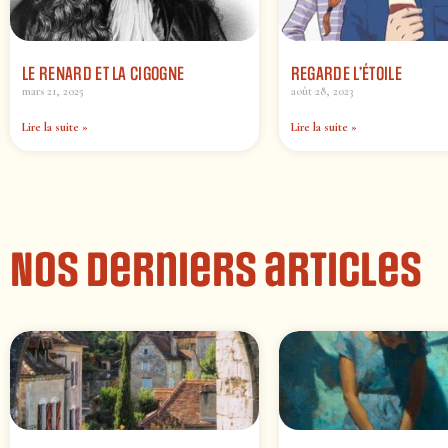
LE RENARD ET LA CIGOGNE
REGARDE L’ÉTOILE
mars 21, 2025
août 28, 2023
Lire la suite »
Lire la suite »
Nos derniers articles