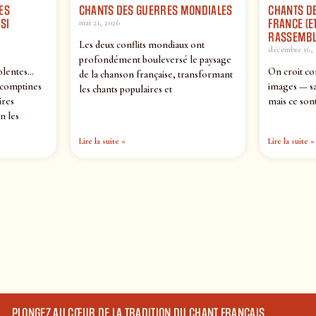
ES
CHANTS DES GUERRES MONDIALES
CHANTS DE
SI
FRANCE (ET
mai 21, 2026
RASSEMBL
Les deux conflits mondiaux ont
décembre 16, 
profondément bouleversé le paysage
olentes…
On croit co
de la chanson française, transformant
 comptines
images — sa
les chants populaires et
ires
mais ce sont
n les
Lire la suite »
Lire la suite »
PLONGEZ AU CŒUR DE LA TRADITION DU CHANT FRANÇAIS