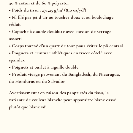
40 % coton et de 60 % polyester
• Poids du tissu : 271,25 g/m² (8,0 oz/yd²)
• Fil filé par jet d’air au toucher doux et au boulochage
réduit
• Capuche à double doublure avec cordon de serrage
assorti
• Corps tourné d’un quart de tour pour éviter le pli central
• Poignets et ceinture athlétiques en tricot côtelé avec
spandex
• Poignets et ourlet à aiguille double
• Produit vierge provenant du Bangladesh, du Nicaragua,
du Honduras ou du Salvador
Avertissement : en raison des propriétés du tissu, la
variante de couleur blanche peut apparaître blanc cassé
plutôt que blanc vif.