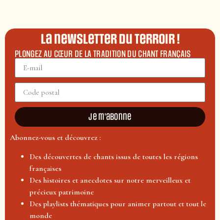
La newsletter du terroir !
PLONGEZ AU CŒUR DE LA TRADITION DU CHANT FRANÇAIS
Je m'abonne
Abonnez-vous et découvrez :
Des découvertes de chants issus de toutes les régions
françaises
Des histoires et anecdotes sur notre merveilleux et
précieux patrimoine
Des playlists thématiques pour animer partout et tout le
monde