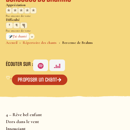
Appréciation
★
★
★
★
★
Pas encore de vote
Difficulté
Pas encore de vote
0
J’ai chanté
Accueil
Répertoire des chants
Berceuse de Brahms
ÉCOUTER SUR :
♡
+
Proposer un chant
4 – Rêve bel enfant
Dors dans le vent
Insouciant