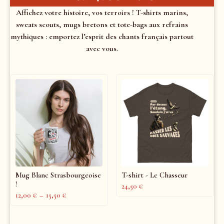
Affichez votre histoire, vos terroirs ! T-shirts marins,
sweats scouts, mugs bretons et tote-bags aux refrains
mythiques : emportez l’esprit des chants français partout
avec vous.
Mug Blanc Strasbourgeoise
T-shirt - Le Chasseur
!
24,50
€
12,00
€
–
15,50
€