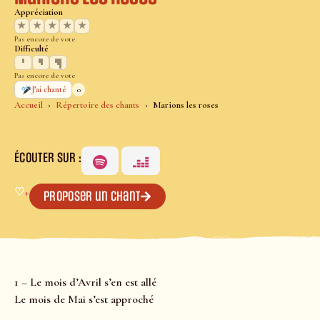
Appréciation
★
★
★
★
★
Pas encore de vote
Difficulté
Pas encore de vote
0
J’ai chanté
Accueil
Répertoire des chants
Marions les roses
ÉCOUTER SUR :
♡
+
Proposer un chant
1 – Le mois d’Avril s’en est allé
Le mois de Mai s’est approché