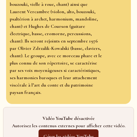
bouzouki, vielle à roue, chant) ainsi que
Laurent Vercambre (violon, alto, bouzouki,
psaltérion à archet, harmonium, mandoline,
chant) et Hughes de Courson (guitare
électrique, basse, cromorne, percussions,
chant). Ils seront rejoints en septembre 1976
par Olivier Zdrzalik-Kowalski (basse, claviers,
chant). Le groupe, avec ce morceau phare et le
plus connu de son répertoire, se caractérise
par ses voix moyenâgeuses si caractéristiques,
ses harmonies baroques et leur attachement
viscérale à l’art du conte et du patrimoine
paysan français.
Vidéo YouTube désactivée
Autorisez les contenus externes pour afficher cette vidéo.
Gérer les vidéos YouTube