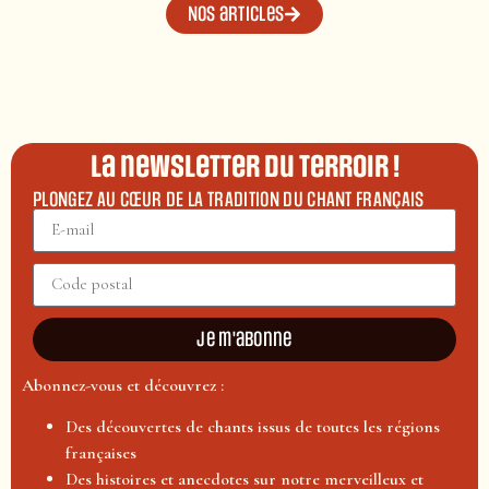
Nos articles
La newsletter du terroir !
PLONGEZ AU CŒUR DE LA TRADITION DU CHANT FRANÇAIS
Je m'abonne
Abonnez-vous et découvrez :
Des découvertes de chants issus de toutes les régions
françaises
Des histoires et anecdotes sur notre merveilleux et