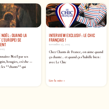
 NOËL : QUAND LA
INTERVIEW EXCLUSIF : LE CHIC
 L’EUROPE) SE
FRANÇAIS !
ENT
novembre 27, 2025
2025
Chez Chants de France, on aime quand
nnaître Noël par ses
ça chante… et quand ça s’habille bien :
pin, bougies, crèche —
avec Le Chic
 les **chants** qui
Lire la suite »