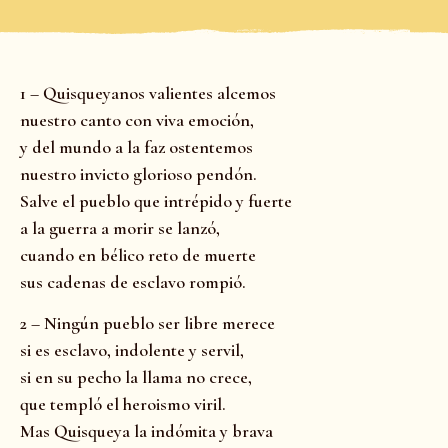
1 – Quisqueyanos valientes alcemos
nuestro canto con viva emoción,
y del mundo a la faz ostentemos
nuestro invicto glorioso pendón.
Salve el pueblo que intrépido y fuerte
a la guerra a morir se lanzó,
cuando en bélico reto de muerte
sus cadenas de esclavo rompió.
2 – Ningún pueblo ser libre merece
si es esclavo, indolente y servil,
si en su pecho la llama no crece,
que templó el heroismo viril.
Mas Quisqueya la indómita y brava