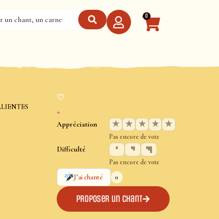
0
♡
ALIENTES
+
★
★
★
★
★
Appréciation
Pas encore de vote
Difficulté
Pas encore de vote
0
J’ai chanté
Proposer un chant