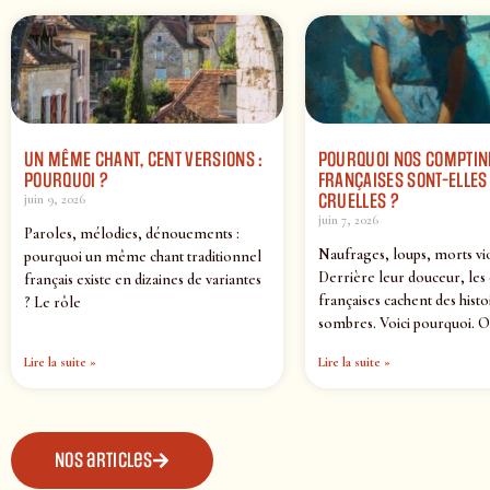
UN MÊME CHANT, CENT VERSIONS :
POURQUOI NOS COMPTIN
POURQUOI ?
FRANÇAISES SONT-ELLES 
CRUELLES ?
juin 9, 2026
juin 7, 2026
Paroles, mélodies, dénouements :
Naufrages, loups, morts vi
pourquoi un même chant traditionnel
Derrière leur douceur, les
français existe en dizaines de variantes
françaises cachent des histo
? Le rôle
sombres. Voici pourquoi. O
Lire la suite »
Lire la suite »
Nos articles