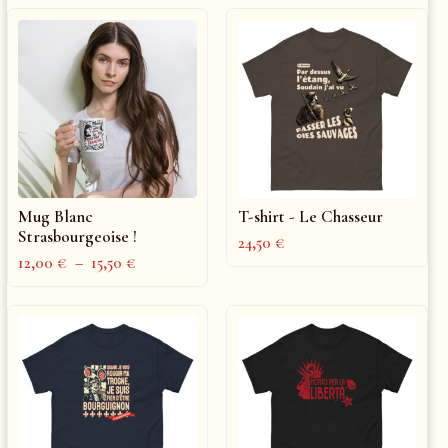
Mug Blanc
T-shirt - Le Chasseur
Strasbourgeoise !
24,50
€
12,00
€
–
15,50
€