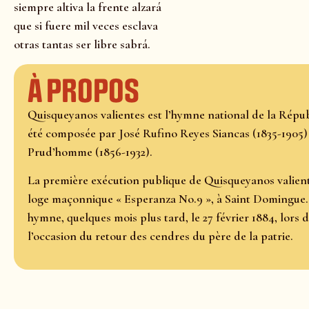
siempre altiva la frente alzará
que si fuere mil veces esclava
otras tantas ser libre sabrá.
À propos
Quisqueyanos valientes est l’hymne national de la Répu
été composée par José Rufino Reyes Siancas (1835-1905) e
Prud’homme (1856-1932).
La première exécution publique de Quisqueyanos valientes
loge maçonnique « Esperanza No.9 », à Saint Domingue.
hymne, quelques mois plus tard, le 27 février 1884, lor
l’occasion du retour des cendres du père de la patrie.