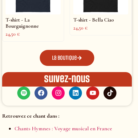
T-shirt - La
T-shirt - Bella Ciao
Bourguignonne
24,50
€
24,50
€
La boutique
Suivez-nous
Retrouvez ce chant dans :
Chants Hymnes : Voyage musical en France