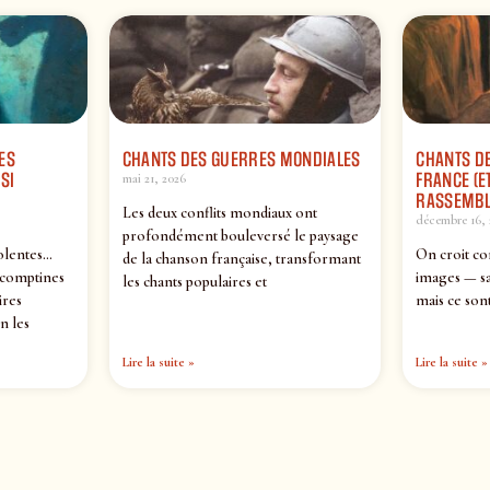
ES
CHANTS DES GUERRES MONDIALES
CHANTS DE
SI
FRANCE (ET
mai 21, 2026
RASSEMBL
Les deux conflits mondiaux ont
décembre 16, 
profondément bouleversé le paysage
olentes…
On croit co
de la chanson française, transformant
 comptines
images — sa
les chants populaires et
ires
mais ce sont
n les
Lire la suite »
Lire la suite »