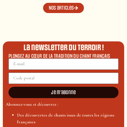
Nos articles
La newsletter du terroir !
PLONGEZ AU CŒUR DE LA TRADITION DU CHANT FRANÇAIS
Je m'abonne
Abonnez-vous et découvrez :
Des découvertes de chants issus de toutes les régions
françaises