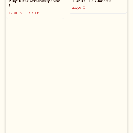
Mug Blanc Strasbourgeoise
T-shirt - Le Chasseur
!
24,50
€
12,00
€
–
15,50
€