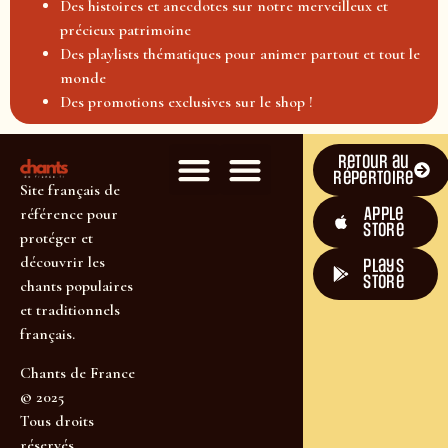
Des histoires et anecdotes sur notre merveilleux et
précieux patrimoine
Des playlists thématiques pour animer partout et tout le
monde
Des promotions exclusives sur le shop !
Retour au
répertoire
Site français de
Apple
référence pour
Store
protéger et
découvrir les
plays
store
chants populaires
et traditionnels
français.
Chants de France
© 2025
Tous droits
réservés