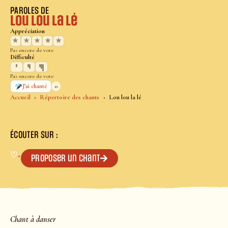
PAROLES DE
Lou lou la lé
Appréciation
★
★
★
★
★
Pas encore de vote
Difficulté
Pas encore de vote
0
J’ai chanté
Accueil
Répertoire des chants
Lou lou la lé
ÉCOUTER SUR :
♡
+
Proposer un chant
Chant à danser