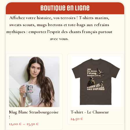
Boutique en ligne
Affichez votre histoire, vos terroirs ! T-shirts marins,
sweats scouts, mugs bretons et tote-bags aux refrains
mythiques : emportez l’esprit des chants français partout
avec vous.
Mug Blanc Strasbourgeoise
T-shirt - Le Chasseur
!
24,50
€
12,00
€
–
15,50
€