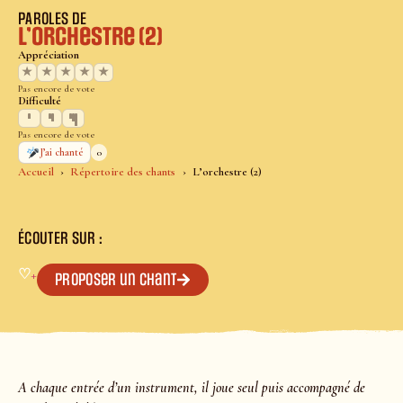
PAROLES DE
L’orchestre (2)
Appréciation
★
★
★
★
★
Pas encore de vote
Difficulté
Pas encore de vote
0
J’ai chanté
Accueil
Répertoire des chants
L’orchestre (2)
ÉCOUTER SUR :
♡
+
Proposer un chant
A chaque entrée d’un instrument, il joue seul puis accompagné de