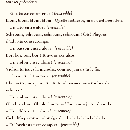
tous les précédents
– Et la basse commence !
(ensemble)
Blom, blom, blom, blom ! Quelle noblesse, mais quel bourdon.
– Un alto entre alors
(ensemble)
Schroum, schroum, schroum, schroum ! (bis) Plaçons
d’adroits contretemps.
– Un basson entre alors !
(ensemble)
Bor, bor, bor, bor ! Bravons ces altos.
– Un violon entre alors !
(ensemble)
Violon tu joues la mélodie, comme jamais tu le fis.
– Clarinette à ton tour !
(ensemble)
Clarinette, suis jeunette. Entendez-vous mon timbre de
velours ?
– Un violon entre alors !
(ensemble)
Oh oh violon ! Oh oh chantons ! En canon je te réponds.
– Une flûte entre alors !
(ensemble)
Ciel ! Ma partition s’est égarée ! La la la la la la lala la…
– Et l’orchestre est complet !
(ensemble)