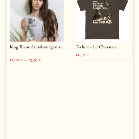
Mug Blanc Strasbourgeoise
T-shirt - Le Chasseur
!
24,50
€
12,00
€
–
15,50
€