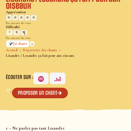
oiseaux
Appréciation
★
★
★
★
★
Pas encore de vote
Difficulté
Pas encore de vote
0
J’ai chanté
Accueil
Répertoire des chants
Lisandre / Lysandre ça fait peur aux oiseaux
ÉCOUTER SUR :
♡
+
Proposer un chant
1 – Ne parlez pas tant Lisandre