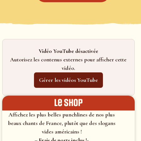
Vidéo YouTube désactivée
Autorisez les contenus externes pour afficher cette
vidéo.
Gérer les vidéos YouTube
le shop
Affichez les plus belles punchlines de nos plus
beaux chants de France, plutôt que des slogans
vides américains !
– Frais de ports inclus !-