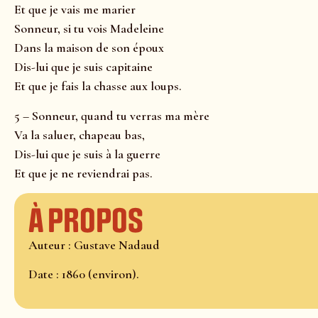
Et que je vais me marier
Sonneur, si tu vois Madeleine
Dans la maison de son époux
Dis-lui que je suis capitaine
Et que je fais la chasse aux loups.
5 – Sonneur, quand tu verras ma mère
Va la saluer, chapeau bas,
Dis-lui que je suis à la guerre
Et que je ne reviendrai pas.
À propos
Auteur : Gustave Nadaud
Date : 1860 (environ).