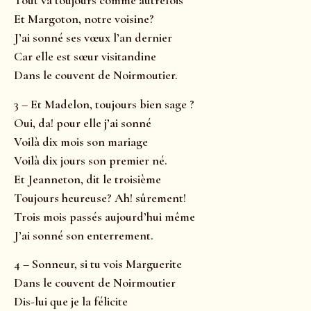
Tout va toujours comme autrefois
Et Margoton, notre voisine?
J’ai sonné ses vœux l’an dernier
Car elle est sœur visitandine
Dans le couvent de Noirmoutier.
3 – Et Madelon, toujours bien sage ?
Oui, da! pour elle j’ai sonné
Voilà dix mois son mariage
Voilà dix jours son premier né.
Et Jeanneton, dit le troisième
Toujours heureuse? Ah! sûrement!
Trois mois passés aujourd’hui même
J’ai sonné son enterrement.
4 – Sonneur, si tu vois Marguerite
Dans le couvent de Noirmoutier
Dis-lui que je la félicite