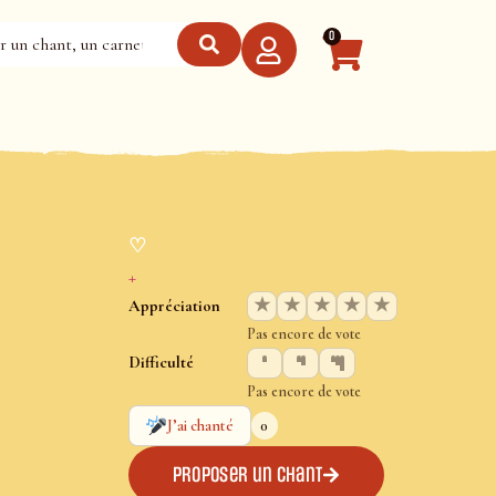
0
♡
+
★
★
★
★
★
Appréciation
Pas encore de vote
Difficulté
Pas encore de vote
0
J’ai chanté
Proposer un chant