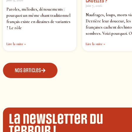
CRUELLES ?
juin 9, 2026
juin 7, 2026
Paroles, mélodies, dénouements :
Naufrages, loups, morts vi
pourquoi un même chant traditionnel
Derrière leur douceur, les
français existe en dizaines de variantes
françaises cachent des histo
? Le rôle
sombres. Voici pourquoi. O
Lire la suite »
Lire la suite »
Nos articles
La newsletter du
terroir !