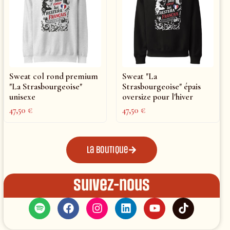
Sweat col rond premium
Sweat "La
"La Strasbourgeoise"
Strasbourgeoise" épais
unisexe
oversize pour l'hiver
47,50
€
47,50
€
La boutique
Suivez-nous