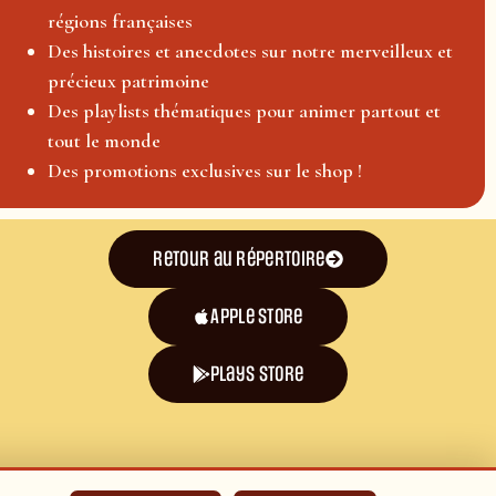
régions françaises
Des histoires et anecdotes sur notre merveilleux et
précieux patrimoine
Des playlists thématiques pour animer partout et
tout le monde
Des promotions exclusives sur le shop !
Retour au répertoire
Apple Store
plays store