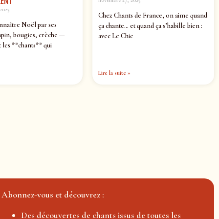
ENT
novembre 27, 2025
2025
Chez Chants de France, on aime quand
nnaître Noël par ses
ça chante… et quand ça s’habille bien :
pin, bougies, crèche —
avec Le Chic
 les **chants** qui
Lire la suite »
Abonnez-vous et découvrez :
Des découvertes de chants issus de toutes les