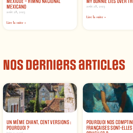
MEXIQUE – HIMNO NACIONAL
MY BONNIE LIES OVER T
MEXICANO
août 28, 2023
août 28, 2023
Lire la suite »
Lire la suite »
Nos derniers articles
UN MÊME CHANT, CENT VERSIONS :
POURQUOI NOS COMPTIN
POURQUOI ?
FRANÇAISES SONT-ELLES 