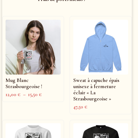
Mug Blanc
Sweat à capuche épais
Strasbourgeoise !
unisexe à fermeture
éclair « La
12,00
€
–
15,50
€
Strasbourgeoise »
47,50
€