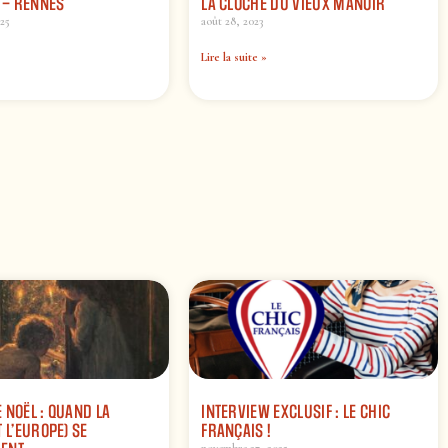
I – RENNES
LA CLOCHE DU VIEUX MANOIR
025
août 28, 2023
Lire la suite »
 NOËL : QUAND LA
INTERVIEW EXCLUSIF : LE CHIC
 L’EUROPE) SE
FRANÇAIS !