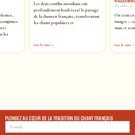
RASSEMBL
Les deux conflits mondiaux ont
décembre 16, 
profondément bouleversé le paysage
olentes…
On croit co
de la chanson française, transformant
 comptines
images — sa
les chants populaires et
ires
mais ce sont
n les
Lire la suite »
Lire la suite »
PLONGEZ AU CŒUR DE LA TRADITION DU CHANT FRANÇAIS