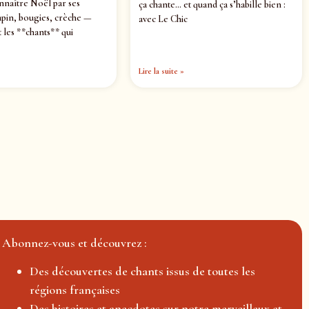
nnaître Noël par ses
ça chante… et quand ça s’habille bien :
pin, bougies, crèche —
avec Le Chic
 les **chants** qui
Lire la suite »
Abonnez-vous et découvrez :
Des découvertes de chants issus de toutes les
régions françaises
Des histoires et anecdotes sur notre merveilleux et