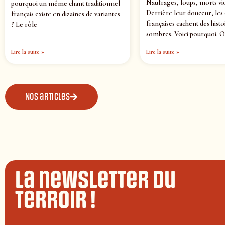
Naufrages, loups, morts vi
pourquoi un même chant traditionnel
Derrière leur douceur, les
français existe en dizaines de variantes
françaises cachent des histo
? Le rôle
sombres. Voici pourquoi. O
Lire la suite »
Lire la suite »
Nos articles
La newsletter du
terroir !