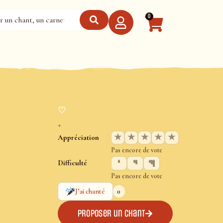
0
♡
+
★
★
★
★
★
Appréciation
Pas encore de vote
Difficulté
Pas encore de vote
0
J’ai chanté
Proposer un chant