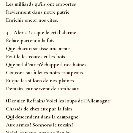
Les milliards qu’ils ont emportés
Reviennent dans notre patrie
Enrichir encor nos cités.
4 – Alerte ! et que le cri d’alarme
Éclate partout à la fois
Que chacun saisisse une arme
Fouille les routes et les bois
Que nul d’eux n’échappe à nos haines
Courons sus à leurs noirs troupeaux
Et que les sillons de nos plaines
Demain leur servent de tombeaux
(Dernier Refrain) Voici les loups de l’Allemagne
Chassés de chez eux par la faim
Qui descendent dans la campagne
Aux armes ! Sonnons le tocsin !
Voici les vieux loups de Berlin,