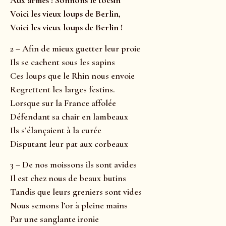
Aux armes ! Sonnons le tocsin
Voici les vieux loups de Berlin,
Voici les vieux loups de Berlin !
2 – Afin de mieux guetter leur proie
Ils se cachent sous les sapins
Ces loups que le Rhin nous envoie
Regrettent les larges festins.
Lorsque sur la France affolée
Défendant sa chair en lambeaux
Ils s’élançaient à la curée
Disputant leur pat aux corbeaux
3 – De nos moissons ils sont avides
Il est chez nous de beaux butins
Tandis que leurs greniers sont vides
Nous semons l’or à pleine mains
Par une sanglante ironie