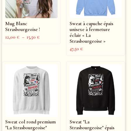
Mug Blanc
Sweat à capuche épais
Strasbourgeoise !
unisexe à fermeture
éclair « La
12,00
€
–
15,50
€
Strasbourgeoise »
47,50
€
Sweat col rond premium
Sweat "La
"La Strasbourgeoise"
Strasbourgeoise" épais