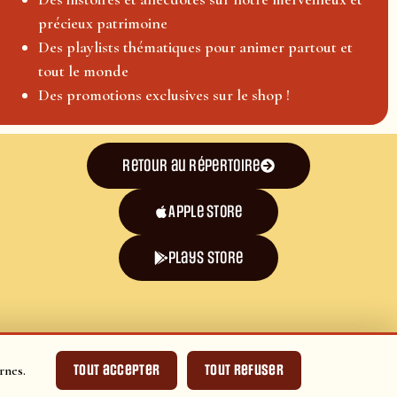
précieux patrimoine
Des playlists thématiques pour animer partout et
tout le monde
Des promotions exclusives sur le shop !
Retour au répertoire
Apple Store
plays store
Tout accepter
Tout refuser
rnes.