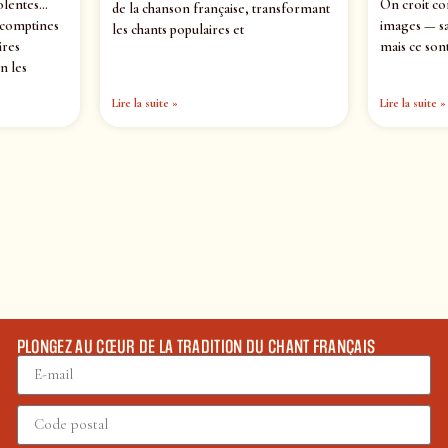
olentes…
On croit co
de la chanson française, transformant
 comptines
images — sa
les chants populaires et
ires
mais ce sont
n les
Lire la suite »
Lire la suite »
PLONGEZ AU CŒUR DE LA TRADITION DU CHANT FRANÇAIS