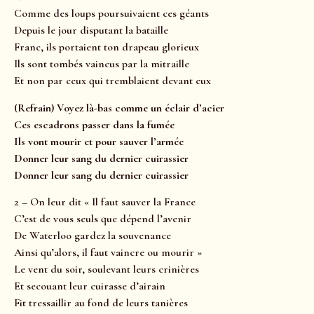
Comme des loups poursuivaient ces géants
Depuis le jour disputant la bataille
Franc, ils portaient ton drapeau glorieux
Ils sont tombés vaincus par la mitraille
Et non par ceux qui tremblaient devant eux
(Refrain) Voyez là-bas comme un éclair d’acier
Ces escadrons passer dans la fumée
Ils vont mourir et pour sauver l’armée
Donner leur sang du dernier cuirassier
Donner leur sang du dernier cuirassier
2 – On leur dit « Il faut sauver la France
C’est de vous seuls que dépend l’avenir
De Waterloo gardez la souvenance
Ainsi qu’alors, il faut vaincre ou mourir »
Le vent du soir, soulevant leurs crinières
Et secouant leur cuirasse d’airain
Fit tressaillir au fond de leurs tanières