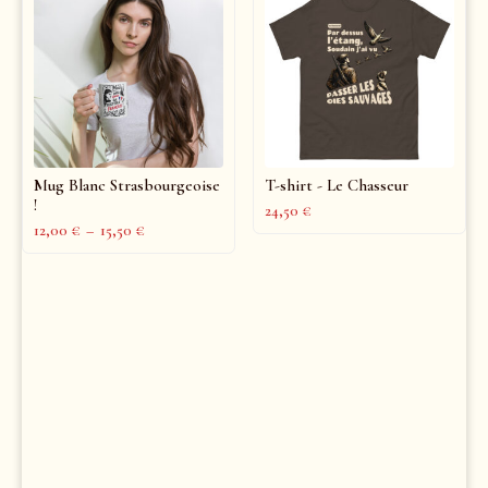
Mug Blanc Strasbourgeoise
T-shirt - Le Chasseur
!
24,50
€
12,00
€
–
15,50
€