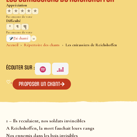
Appréciation
★
★
★
★
★
Pas encore de vote
Difficulté
Pas encore de vote
0
J’ai chanté
Accueil
Répertoire des chants
Les cuirassiers de Reichshoffen
ÉCOUTER SUR :
♡
+
Proposer un chant
1 – Ils reculaient, nos soldats invincibles
A Reichshoffen, la mort fauchait leurs rangs
Nos ennemis dans les bois invisibles