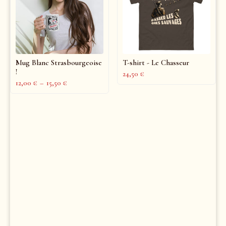
Mug Blanc Strasbourgeoise
T-shirt - Le Chasseur
!
24,50
€
12,00
€
–
15,50
€