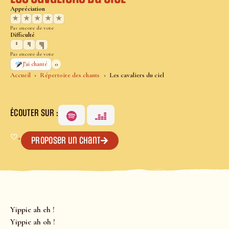
Appréciation
★
★
★
★
★
Pas encore de vote
Difficulté
Pas encore de vote
0
J’ai chanté
Accueil
Répertoire des chants
Les cavaliers du ciel
ÉCOUTER SUR :
♡
+
Proposer un chant
Yippie ah eh !
Yippie ah oh !