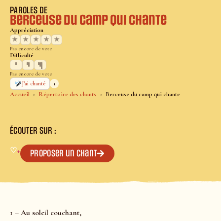
PAROLES DE
Berceuse du camp qui chante
Appréciation
★
★
★
★
★
Pas encore de vote
Difficulté
Pas encore de vote
1
J’ai chanté
Accueil
Répertoire des chants
Berceuse du camp qui chante
ÉCOUTER SUR :
♡
+
Proposer un chant
1 – Au soleil couchant,