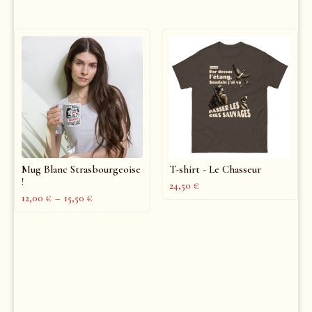
Mug Blanc Strasbourgeoise
T-shirt - Le Chasseur
!
24,50
€
12,00
€
–
15,50
€