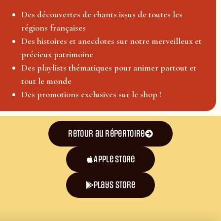
Des découvertes de chants issus de toutes les
régions françaises
Des histoires et anecdotes sur notre merveilleux et
précieux patrimoine
Des playlists thématiques pour animer partout et
tout le monde
Des promotions exclusives sur le shop !
Retour au répertoire
Apple Store
plays store