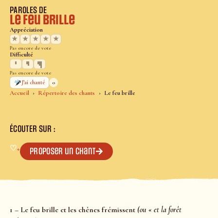
PAROLES DE
Le feu brille
Appréciation
★
★
★
★
★
Pas encore de vote
Difficulté
Pas encore de vote
0
J’ai chanté
Accueil
Répertoire des chants
Le feu brille
ÉCOUTER SUR :
♡
+
Proposer un chant
1 – Le feu brille et les chênes frémissent
(ou « et la forêt