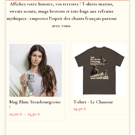
Affichez votre histoire, vos terroirs ! T-shirts marins,
sweats scouts, mugs bretons et tote-bags aux refrains
mythiques : emportez l’esprit des chants français partout
avec vous.
Mug Blanc Strasbourgeoise
T-shirt - Le Chasseur
!
24,50
€
12,00
€
–
15,50
€