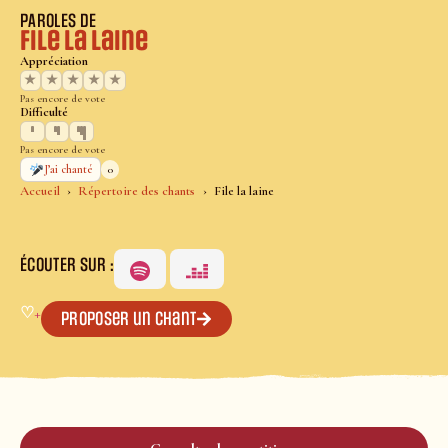
PAROLES DE
File la laine
Appréciation
★
★
★
★
★
Pas encore de vote
Difficulté
Pas encore de vote
0
J’ai chanté
Accueil
Répertoire des chants
File la laine
ÉCOUTER SUR :
♡
+
Proposer un chant