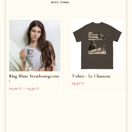
avec vous.
Mug Blanc Strasbourgeoise
T-shirt - Le Chasseur
!
24,50
€
12,00
€
–
15,50
€