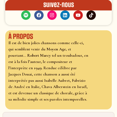
Suivez-nous
À propos
Il est de bien jolies chansons comme celle-ci,
qui semblent venir du
Moyen Age,
et
pourtant...
Robert Marcy
tel un troubadour, en
est à la fois l’auteur, le compositeur et
l’interprète en
1949.
Rendue célèbre par
Jacques Douai, cette chanson a aussi été
interprétée pas aussi Isabelle Aubret, Fabrizio
de André en Italie, Chava Alberstein en Israël,
et est devenue un classique de chorale, grâce à
sa mélodie simple et ses paroles intemporelles.