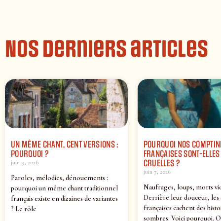
Nos derniers articles
UN MÊME CHANT, CENT VERSIONS :
POURQUOI NOS COMPTIN
POURQUOI ?
FRANÇAISES SONT-ELLES 
CRUELLES ?
juin 9, 2026
juin 7, 2026
Paroles, mélodies, dénouements :
Naufrages, loups, morts vi
pourquoi un même chant traditionnel
Derrière leur douceur, les
français existe en dizaines de variantes
françaises cachent des histo
? Le rôle
sombres. Voici pourquoi. O