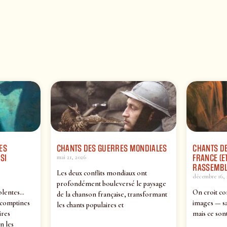
ES
CHANTS DES GUERRES MONDIALES
CHANTS DE
SI
FRANCE (ET
mai 21, 2026
RASSEMBL
Les deux conflits mondiaux ont
décembre 16, 
profondément bouleversé le paysage
olentes…
On croit co
de la chanson française, transformant
 comptines
images — sa
les chants populaires et
ires
mais ce sont
n les