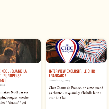
 NOËL : QUAND LA
INTERVIEW EXCLUSIF : LE CHIC
 L’EUROPE) SE
FRANÇAIS !
ENT
novembre 27, 2025
2025
Chez Chants de France, on aime quand
nnaître Noël par ses
ça chante… et quand ça s’habille bien :
pin, bougies, crèche —
avec Le Chic
 les **chants** qui