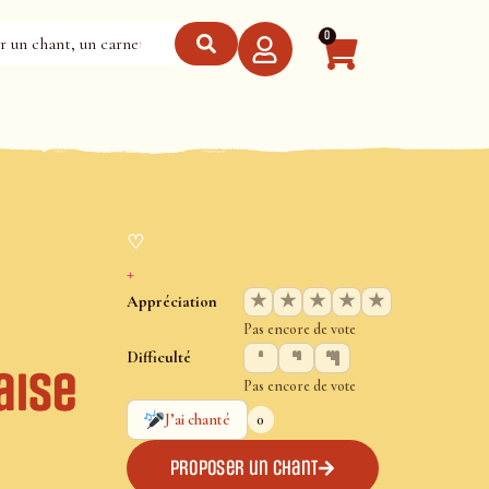
0
♡
+
★
★
★
★
★
Appréciation
Pas encore de vote
Difficulté
aise
Pas encore de vote
0
J’ai chanté
Proposer un chant