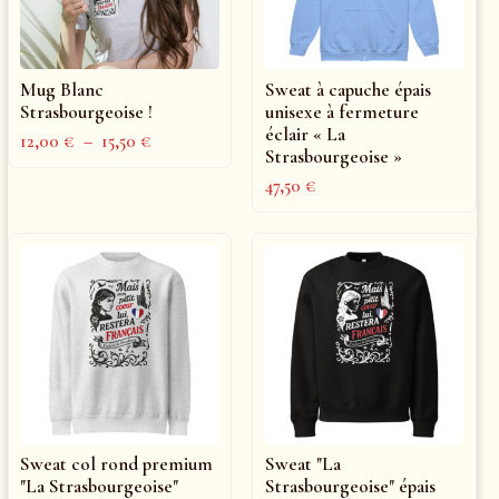
Mug Blanc
Sweat à capuche épais
Strasbourgeoise !
unisexe à fermeture
éclair « La
12,00
€
–
15,50
€
Strasbourgeoise »
47,50
€
Sweat col rond premium
Sweat "La
"La Strasbourgeoise"
Strasbourgeoise" épais