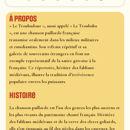
À propos
« Le Troubadour », aussi appelé « Le Troubaba
», est une chanson paillarde française
transmise oralement dans les milieux militaires
et estudiantins. Son refrain répétitif et sa
galerie de souverains étrangers en font un
exemple représentatif de la satire grivoise à la
française. Ce répertoire, héritier des fabliaux
médiévaux, illustre la tradition d’irrévérence
populaire envers les puissants.
Histoire
La chanson paillarde est l’un des genres les plus anciens et
les plus vivants du patrimoine chanté français. Héritière
des fabliaux médiévaux et de la verve des clercs goliards,
elle s’est épanouie au fil des siècles dans les casernes, les