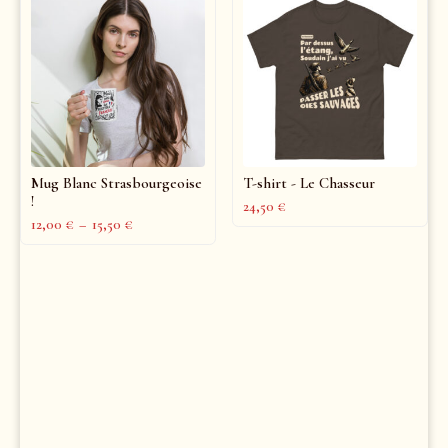
Mug Blanc Strasbourgeoise
T-shirt - Le Chasseur
!
24,50
€
12,00
€
–
15,50
€