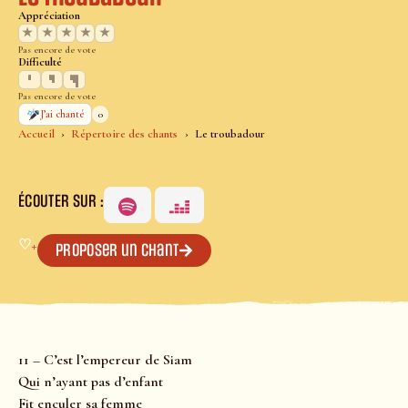
Appréciation
★
★
★
★
★
Pas encore de vote
Difficulté
Pas encore de vote
0
J’ai chanté
Accueil
Répertoire des chants
Le troubadour
ÉCOUTER SUR :
♡
+
Proposer un chant
11 – C’est l’empereur de Siam
Qui n’ayant pas d’enfant
Fit enculer sa femme