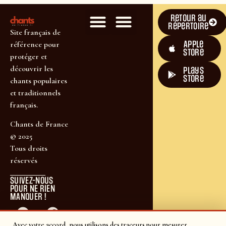
Retour au
répertoire
Site français de
Apple
référence pour
Store
protéger et
découvrir les
plays
store
chants populaires
et traditionnels
français.
Chants de France
© 2025
Tous droits
réservés
SUIVEZ-NOUS
POUR NE RIEN
MANQUER !
Avec votre accord, nous utilisons des traceurs pour mesurer