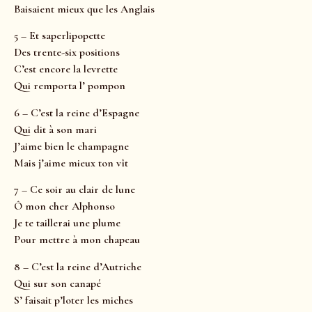
Baisaient mieux que les Anglais
5 – Et saperlipopette
Des trente-six positions
C’est encore la levrette
Qui remporta l’ pompon
6 – C’est la reine d’Espagne
Qui dit à son mari
J’aime bien le champagne
Mais j’aime mieux ton vît
7 – Ce soir au clair de lune
Ô mon cher Alphonso
Je te taillerai une plume
Pour mettre à mon chapeau
8 – C’est la reine d’Autriche
Qui sur son canapé
S’ faisait p’loter les miches