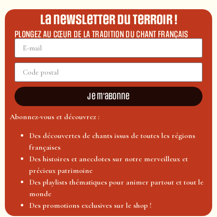
La newsletter du terroir !
PLONGEZ AU CŒUR DE LA TRADITION DU CHANT FRANÇAIS
Je m'abonne
Abonnez-vous et découvrez :
Des découvertes de chants issus de toutes les régions
françaises
Des histoires et anecdotes sur notre merveilleux et
précieux patrimoine
Des playlists thématiques pour animer partout et tout le
monde
Des promotions exclusives sur le shop !