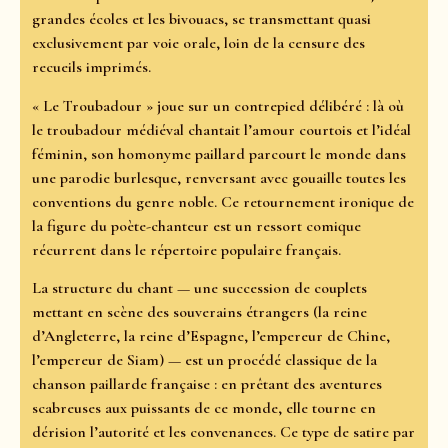
grandes écoles et les bivouacs, se transmettant quasi
exclusivement par voie orale, loin de la censure des
recueils imprimés.
« Le Troubadour » joue sur un contrepied délibéré : là où
le troubadour médiéval chantait l’amour courtois et l’idéal
féminin, son homonyme paillard parcourt le monde dans
une parodie burlesque, renversant avec gouaille toutes les
conventions du genre noble. Ce retournement ironique de
la figure du poète-chanteur est un ressort comique
récurrent dans le répertoire populaire français.
La structure du chant — une succession de couplets
mettant en scène des souverains étrangers (la reine
d’Angleterre, la reine d’Espagne, l’empereur de Chine,
l’empereur de Siam) — est un procédé classique de la
chanson paillarde française : en prêtant des aventures
scabreuses aux puissants de ce monde, elle tourne en
dérision l’autorité et les convenances. Ce type de satire par