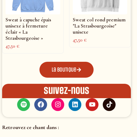
Sweat à capuche épais
Sweat col rond premium
unisexe à fermeture
"La Strasbourgeoise"
éclair « La
unisexe
Strasbourgeoise »
47,50
€
47,50
€
La boutique
Suivez-nous
Retrouvez ce chant dans :