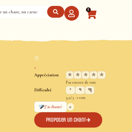
0
♡
+
★
★
★
★
★
Appréciation
Pas encore de vote
Difficulté
3,0/3 · 1 vote
0
J’ai chanté
Proposer un chant