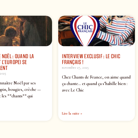
 NOËL : QUAND LA
INTERVIEW EXCLUSIF : LE CHIC
 L’EUROPE) SE
FRANÇAIS !
ENT
novembre 27, 2025
2025
Chez Chants de France, on aime quand
nnaître Noël par ses
ça chante… et quand ça s’habille bien :
pin, bougies, crèche —
avec Le Chic
 les **chants** qui
Lire la suite »