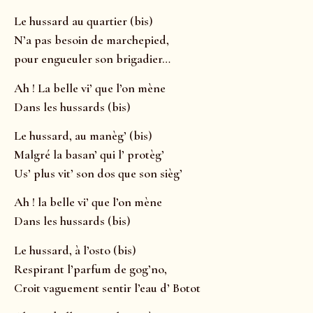
Le hussard au quartier (bis)
N’a pas besoin de marchepied,
pour engueuler son brigadier…
Ah ! La belle vi’ que l’on mène
Dans les hussards (bis)
Le hussard, au manèg’ (bis)
Malgré la basan’ qui l’ protèg’
Us’ plus vit’ son dos que son sièg’
Ah ! la belle vi’ que l’on mène
Dans les hussards (bis)
Le hussard, à l’osto (bis)
Respirant l’parfum de gog’no,
Croit vaguement sentir l’eau d’ Botot