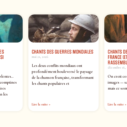
ES
CHANTS DES GUERRES MONDIALES
CHANTS DE
SI
FRANCE (ET
mai 21, 2026
RASSEMBL
Les deux conflits mondiaux ont
décembre 16, 
profondément bouleversé le paysage
olentes…
On croit co
de la chanson française, transformant
 comptines
images — sa
les chants populaires et
ires
mais ce sont
n les
Lire la suite »
Lire la suite »