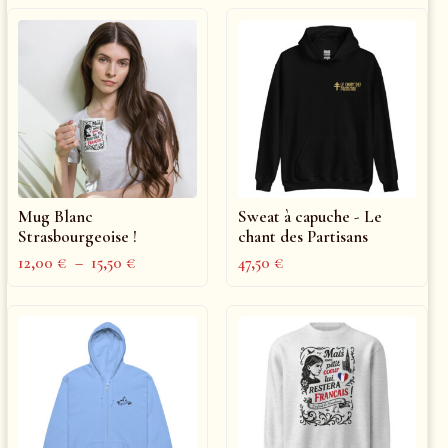
Mug Blanc
Sweat à capuche - Le
Strasbourgeoise !
chant des Partisans
12,00
€
–
15,50
€
47,50
€