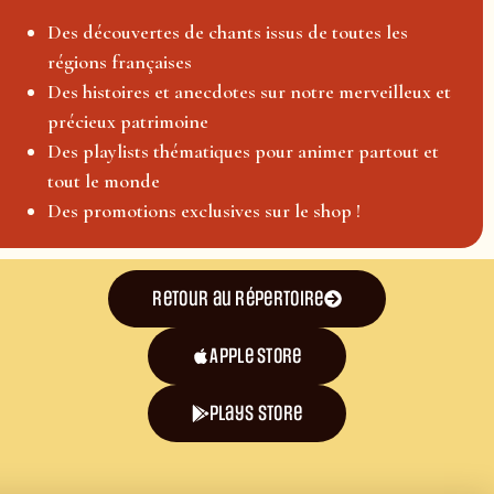
Des découvertes de chants issus de toutes les
régions françaises
Des histoires et anecdotes sur notre merveilleux et
précieux patrimoine
Des playlists thématiques pour animer partout et
tout le monde
Des promotions exclusives sur le shop !
Retour au répertoire
Apple Store
plays store