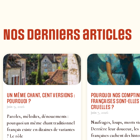
Nos derniers articles
UN MÊME CHANT, CENT VERSIONS :
POURQUOI NOS COMPTIN
POURQUOI ?
FRANÇAISES SONT-ELLES 
CRUELLES ?
juin 9, 2026
juin 7, 2026
Paroles, mélodies, dénouements :
Naufrages, loups, morts vi
pourquoi un même chant traditionnel
Derrière leur douceur, les
français existe en dizaines de variantes
françaises cachent des histo
? Le rôle