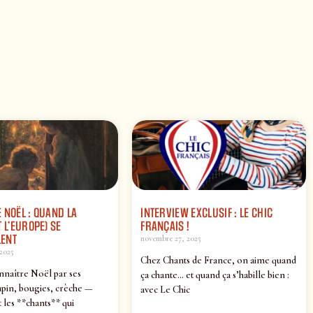
 NOËL : QUAND LA
INTERVIEW EXCLUSIF : LE CHIC
 L’EUROPE) SE
FRANÇAIS !
ENT
novembre 27, 2025
2025
Chez Chants de France, on aime quand
nnaître Noël par ses
ça chante… et quand ça s’habille bien :
pin, bougies, crèche —
avec Le Chic
 les **chants** qui