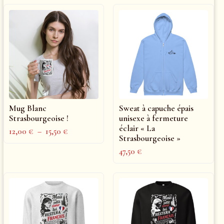
Mug Blanc
Sweat à capuche épais
Strasbourgeoise !
unisexe à fermeture
éclair « La
12,00
€
–
15,50
€
Strasbourgeoise »
47,50
€