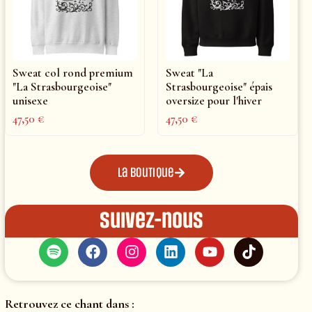
Sweat col rond premium
Sweat "La
"La Strasbourgeoise"
Strasbourgeoise" épais
unisexe
oversize pour l'hiver
47,50
€
47,50
€
La boutique
Suivez-nous
Retrouvez ce chant dans :