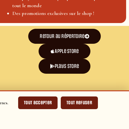
tout le monde
Des promotions exclusives sur le shop !
Retour au répertoire
Apple Store
plays store
Tout accepter
Tout refuser
rnes.