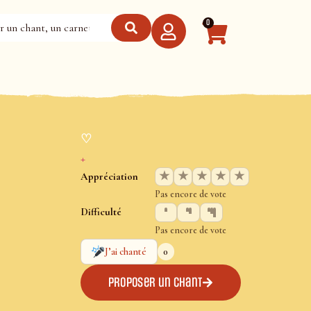
0
♡
+
★
★
★
★
★
Appréciation
Pas encore de vote
Difficulté
Pas encore de vote
0
J’ai chanté
Proposer un chant