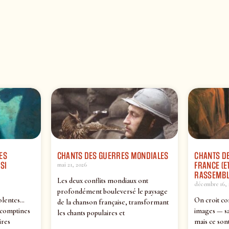
ES
CHANTS DES GUERRES MONDIALES
CHANTS DE
SI
FRANCE (ET
mai 21, 2026
RASSEMBL
Les deux conflits mondiaux ont
décembre 16, 
profondément bouleversé le paysage
olentes…
On croit co
de la chanson française, transformant
 comptines
images — sa
les chants populaires et
ires
mais ce sont