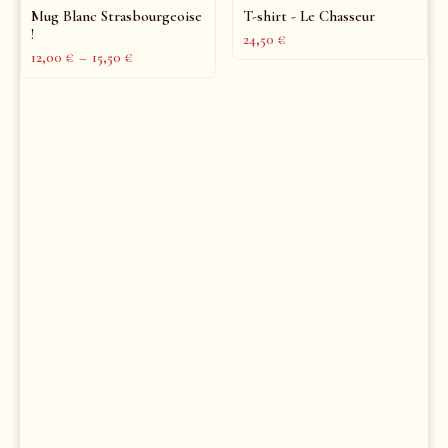
Mug Blanc Strasbourgeoise
T-shirt - Le Chasseur
!
24,50
€
12,00
€
–
15,50
€