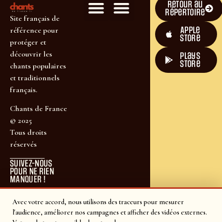
Retour au
répertoire
Site français de
Apple
référence pour
Store
protéger et
découvrir les
plays
store
chants populaires
et traditionnels
français.
Chants de France
© 2025
Tous droits
réservés
SUIVEZ-NOUS
POUR NE RIEN
MANQUER !
Avec votre accord, nous utilisons des traceurs pour mesurer
l'audience, améliorer nos campagnes et afficher des vidéos externes.