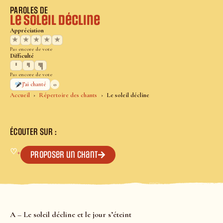
PAROLES DE
Le soleil décline
Appréciation
★
★
★
★
★
Pas encore de vote
Difficulté
Pas encore de vote
0
J’ai chanté
Accueil
Répertoire des chants
Le soleil décline
ÉCOUTER SUR :
♡
+
Proposer un chant
A – Le soleil décline et le jour s’éteint