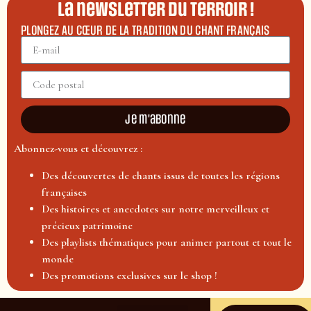
La newsletter du terroir !
PLONGEZ AU CŒUR DE LA TRADITION DU CHANT FRANÇAIS
Je m'abonne
Abonnez-vous et découvrez :
Des découvertes de chants issus de toutes les régions
françaises
Des histoires et anecdotes sur notre merveilleux et
précieux patrimoine
Des playlists thématiques pour animer partout et tout le
monde
Des promotions exclusives sur le shop !