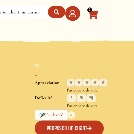
0
♡
+
★
★
★
★
★
Appréciation
Pas encore de vote
Difficulté
Pas encore de vote
0
J’ai chanté
Proposer un chant