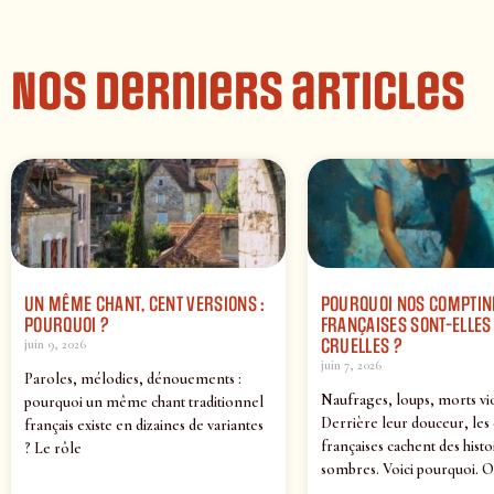
Nos derniers articles
UN MÊME CHANT, CENT VERSIONS :
POURQUOI NOS COMPTIN
POURQUOI ?
FRANÇAISES SONT-ELLES 
CRUELLES ?
juin 9, 2026
juin 7, 2026
Paroles, mélodies, dénouements :
Naufrages, loups, morts vi
pourquoi un même chant traditionnel
Derrière leur douceur, les
français existe en dizaines de variantes
françaises cachent des histo
? Le rôle
sombres. Voici pourquoi. O