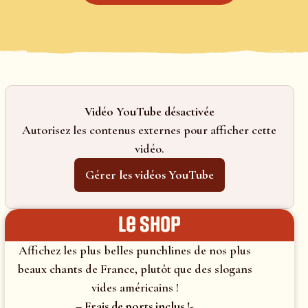
Vidéo YouTube désactivée
Autorisez les contenus externes pour afficher cette
vidéo.
Gérer les vidéos YouTube
le shop
Affichez les plus belles punchlines de nos plus
beaux chants de France, plutôt que des slogans
vides américains !
– Frais de ports inclus !-