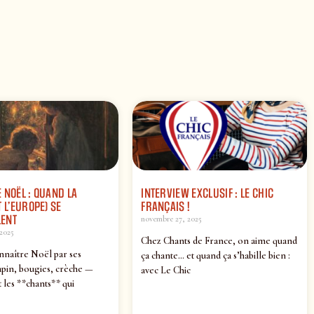
 NOËL : QUAND LA
INTERVIEW EXCLUSIF : LE CHIC
 L’EUROPE) SE
FRANÇAIS !
ENT
novembre 27, 2025
2025
Chez Chants de France, on aime quand
nnaître Noël par ses
ça chante… et quand ça s’habille bien :
pin, bougies, crèche —
avec Le Chic
 les **chants** qui