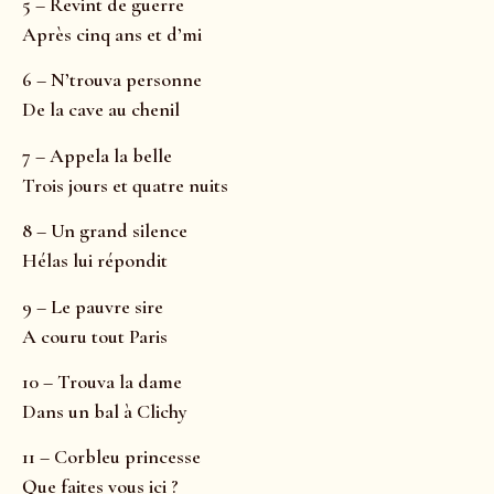
5 – Revint de guerre
Après cinq ans et d’mi
6 – N’trouva personne
De la cave au chenil
7 – Appela la belle
Trois jours et quatre nuits
8 – Un grand silence
Hélas lui répondit
9 – Le pauvre sire
A couru tout Paris
10 – Trouva la dame
Dans un bal à Clichy
11 – Corbleu princesse
Que faites vous ici ?