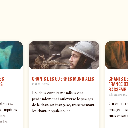
ES
CHANTS DES GUERRES MONDIALES
CHANTS DE
SI
FRANCE (ET
mai 21, 2026
RASSEMBL
Les deux conflits mondiaux ont
décembre 16, 
profondément bouleversé le paysage
olentes…
On croit co
de la chanson française, transformant
 comptines
images — sa
les chants populaires et
ires
mais ce sont
n les