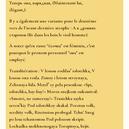
Теперь она, нарядная, (Maintenant lui,
élégant,).
Il y a également une variante pour le deuxième
vers de l’avant-dernière strophe : А в дровнях
старичок (Et dans les bois le vieil homme).
À noter qu’en russe "ёлочка" est féminin, c’est
pourquoi le pronom personnel "она" est
employé.
Translitération : V lessou rodilasʹ iolotchka, V
lessou ona rosla. Zimoy i letom stroynaya,
Zelionaya bila. Metelʹ ey pela pesenkou: «Spi,
iolotchka, bay-bay!» Moroz snejkom oukoutival:
«Smotri, ne zamerzay!» Trusichka zayka
serenʹkiy Pod iolotchkoy skakal. Poroiou volk,
serditiy volk, Risctsoiou probegal. Tchu! Sneg
po lesu tchastomou Pod polozom skripit.
Lochadka mokhnonogaya Toropitsya, bejit.