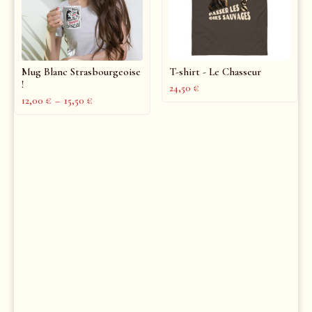
Mug Blanc Strasbourgeoise
T-shirt - Le Chasseur
!
24,50
€
12,00
€
–
15,50
€