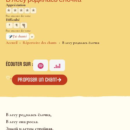
Appréciation
★
★
★
★
★
Pas encore de vote
Difficulté
Pas encore de vote
0
J’ai chanté
Accueil
Répertoire des chants
В лесу родилась ёлочка
ÉCOUTER SUR :
♡
+
Proposer un chant
В лесу родилась ёлочка,
В лесу она росла.
Зимой и летом стройная,