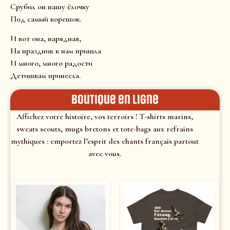
Срубил он нашу ёлочку
Под самый корешок.
И вот она, нарядная,
На праздник к нам пришла
И много, много радости
Детишкам принесла.
Boutique en ligne
Affichez votre histoire, vos terroirs ! T-shirts marins,
sweats scouts, mugs bretons et tote-bags aux refrains
mythiques : emportez l’esprit des chants français partout
avec vous.