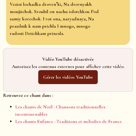
Veziot lochadka drovenʹki, Na drovnyakh
moujitchok. Sroubil on nachu iolotchkou Pod
samiy korechok. I vot ona, naryadnaya, Na
prazdnik k nam prichla I mnogo, mnogo
radosti Detichkam prinesla.
Vidéo YouTube désactivée
Autorisez les contenus externes pour afficher cette vidéo.
Gérer les vidéos YouTube
Retrouvez ce chant dans :
Les chants de Noël : Chansons traditionnelles
incontournables
Les chants Enfance : Traditions et mélodies de France