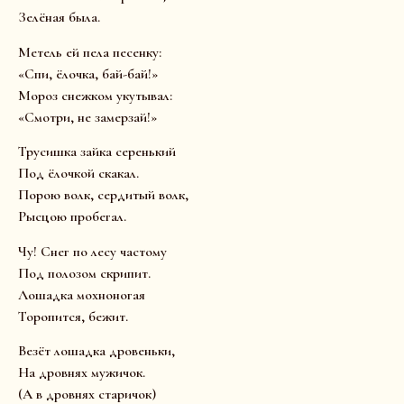
Зелёная была.
Метель ей пела песенку:
«Спи, ёлочка, бай-бай!»
Мороз снежком укутывал:
«Смотри, не замерзай!»
Трусишка зайка серенький
Под ёлочкой скакал.
Порою волк, сердитый волк,
Рысцою пробегал.
Чу! Снег по лесу частому
Под полозом скрипит.
Лошадка мохноногая
Торопится, бежит.
Везёт лошадка дровеньки,
На дровнях мужичок.
(А в дровнях старичок)