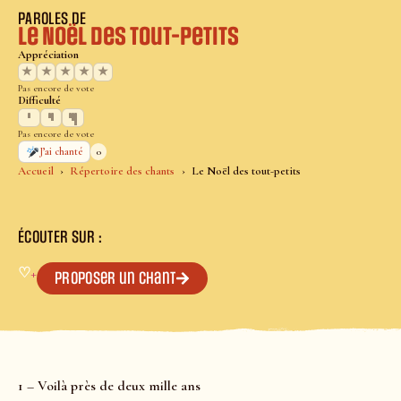
PAROLES DE
Le Noël des tout-petits
Appréciation
★
★
★
★
★
Pas encore de vote
Difficulté
Pas encore de vote
0
J’ai chanté
Accueil
Répertoire des chants
Le Noël des tout-petits
ÉCOUTER SUR :
♡
+
Proposer un chant
1 – Voilà près de deux mille ans