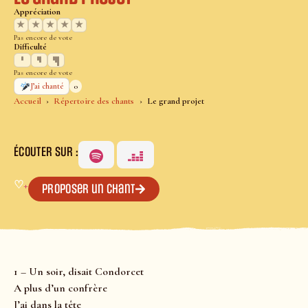
Appréciation
★
★
★
★
★
Pas encore de vote
Difficulté
Pas encore de vote
0
J’ai chanté
Accueil
Répertoire des chants
Le grand projet
ÉCOUTER SUR :
♡
+
Proposer un chant
1 – Un soir, disait Condorcet
A plus d’un confrère
J’ai dans la tête