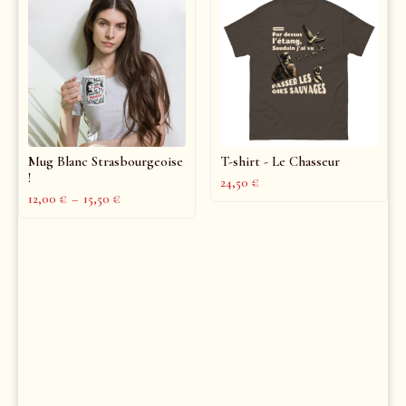
Mug Blanc Strasbourgeoise
T-shirt - Le Chasseur
!
24,50
€
12,00
€
–
15,50
€