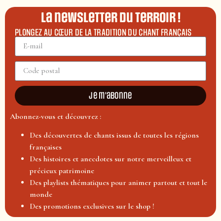
La newsletter du terroir !
PLONGEZ AU CŒUR DE LA TRADITION DU CHANT FRANÇAIS
Je m'abonne
Abonnez-vous et découvrez :
Des découvertes de chants issus de toutes les régions
françaises
Des histoires et anecdotes sur notre merveilleux et
précieux patrimoine
Des playlists thématiques pour animer partout et tout le
monde
Des promotions exclusives sur le shop !