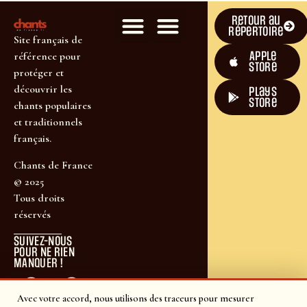
Retour au
répertoire
Site français de
Apple
référence pour
Store
protéger et
découvrir les
plays
store
chants populaires
et traditionnels
français.
Chants de France
© 2025
Tous droits
réservés
SUIVEZ-NOUS
POUR NE RIEN
MANQUER !
Avec votre accord, nous utilisons des traceurs pour mesurer