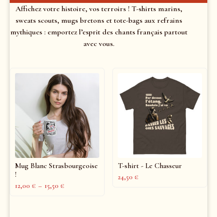
Affichez votre histoire, vos terroirs ! T-shirts marins,
sweats scouts, mugs bretons et tote-bags aux refrains
mythiques : emportez l’esprit des chants français partout
avec vous.
Mug Blanc Strasbourgeoise
T-shirt - Le Chasseur
!
24,50
€
12,00
€
–
15,50
€