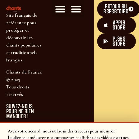
Retour au
répertoire
Site français de
Apple
référence pour
Store
protéger et
découvrir les
plays
store
chants populaires
et traditionnels
français.
Chants de France
© 2025
Tous droits
réservés
SUIVEZ-NOUS
POUR NE RIEN
MANQUER !
Avec votre accord, nous utilisons des traceurs pour mesurer
l'audience, améliorer nos campagnes et afficher des vidéos externes.