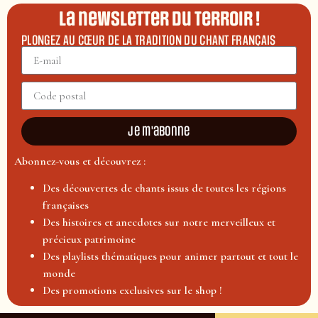
La newsletter du terroir !
PLONGEZ AU CŒUR DE LA TRADITION DU CHANT FRANÇAIS
Je m'abonne
Abonnez-vous et découvrez :
Des découvertes de chants issus de toutes les régions
françaises
Des histoires et anecdotes sur notre merveilleux et
précieux patrimoine
Des playlists thématiques pour animer partout et tout le
monde
Des promotions exclusives sur le shop !