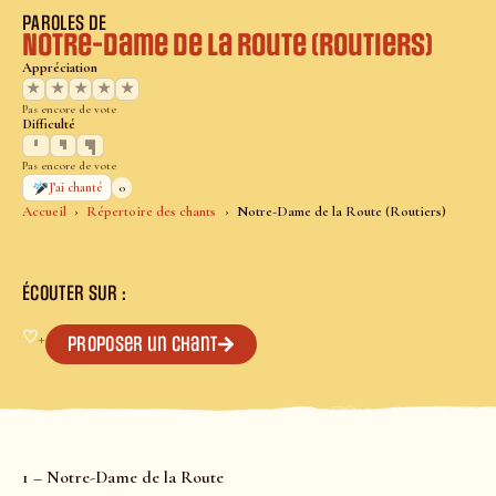
PAROLES DE
Notre-Dame de la Route (Routiers)
Appréciation
★
★
★
★
★
Pas encore de vote
Difficulté
Pas encore de vote
0
J’ai chanté
Accueil
Répertoire des chants
Notre-Dame de la Route (Routiers)
ÉCOUTER SUR :
♡
+
Proposer un chant
1 – Notre-Dame de la Route