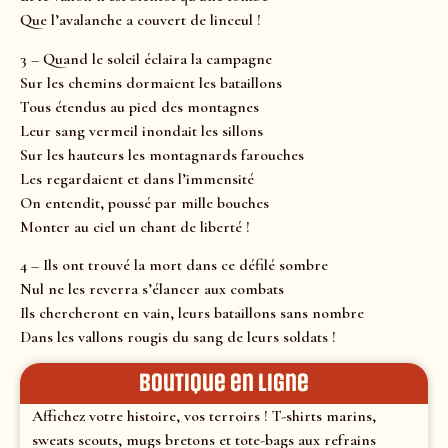
Que l’avalanche a couvert de linceul !
3 – Quand le soleil éclaira la campagne
Sur les chemins dormaient les bataillons
Tous étendus au pied des montagnes
Leur sang vermeil inondait les sillons
Sur les hauteurs les montagnards farouches
Les regardaient et dans l’immensité
On entendit, poussé par mille bouches
Monter au ciel un chant de liberté !
4 – Ils ont trouvé la mort dans ce défilé sombre
Nul ne les reverra s’élancer aux combats
Ils chercheront en vain, leurs bataillons sans nombre
Dans les vallons rougis du sang de leurs soldats !
Boutique en ligne
Affichez votre histoire, vos terroirs ! T-shirts marins,
sweats scouts, mugs bretons et tote-bags aux refrains