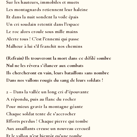
Sur les hauteurs, immobiles et muets
Les montagnards retiennent leur haleine
Et dans la nuit sondent la voile épais
Un cri soudain retentit dans l’espace
Le roc alors croule sous mille mains
Alerte tous ! C’est l’ennemi qui passe
Malheur à lui s’il franchit nos chemins
(Refrain) Ils trouveront la mort dans ce défilé sombre
Nul ne les rêvera s’élancer aux combats
Ils chercheront en vain, leurs bataillons sans nombre
Dans nos vallons rougis du sang de leurs soldats !
2 – Dans la vallée un long cri d’épouvante
A répondu, puis au flanc du rocher
Pour mieux gravir la montagne géante
Chaque soldat tente de s’accrocher
Efforts perdus ! Chaque pierre qui tombe
Aux assaillants creuse un nouveau cercueil
Et le vallon n’est bientôt qu’une tombe