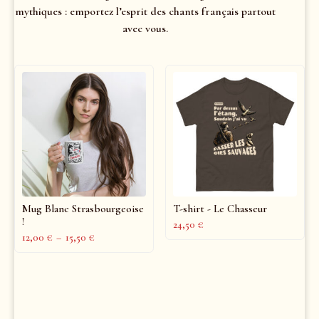
mythiques : emportez l’esprit des chants français partout
avec vous.
Mug Blanc Strasbourgeoise
T-shirt - Le Chasseur
!
24,50
€
12,00
€
–
15,50
€