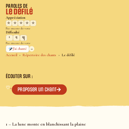
PAROLES DE
Le défilé
Appréciation
★
★
★
★
★
Pas encore de vote
Difficulté
Pas encore de vote
0
J’ai chanté
Accueil
Répertoire des chants
Le défilé
ÉCOUTER SUR :
♡
+
Proposer un chant
1 – La lune monte en blanchissant la plaine