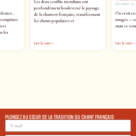
Les deux conflits mondiaux ont
décembre 16, 
profondément bouleversé le paysage
olentes…
On croit co
de la chanson française, transformant
 comptines
images — sa
les chants populaires et
ires
mais ce sont
n les
Lire la suite »
Lire la suite »
PLONGEZ AU CŒUR DE LA TRADITION DU CHANT FRANÇAIS