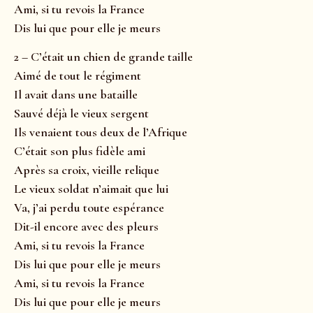
Ami, si tu revois la France
Dis lui que pour elle je meurs
2 – C’était un chien de grande taille
Aimé de tout le régiment
Il avait dans une bataille
Sauvé déjà le vieux sergent
Ils venaient tous deux de l’Afrique
C’était son plus fidèle ami
Après sa croix, vieille relique
Le vieux soldat n’aimait que lui
Va, j’ai perdu toute espérance
Dit-il encore avec des pleurs
Ami, si tu revois la France
Dis lui que pour elle je meurs
Ami, si tu revois la France
Dis lui que pour elle je meurs