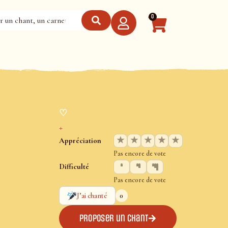
0
♡
+
★
★
★
★
★
Appréciation
Pas encore de vote
Difficulté
Pas encore de vote
0
J’ai chanté
Proposer un chant