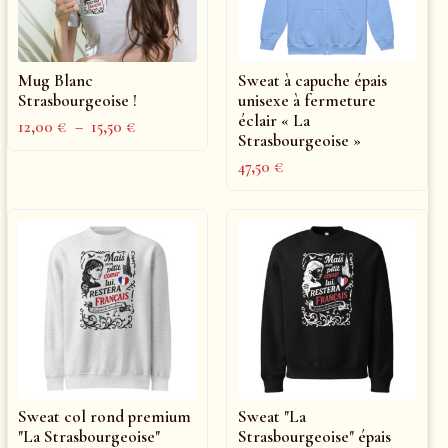
Mug Blanc
Sweat à capuche épais
Strasbourgeoise !
unisexe à fermeture
éclair « La
12,00
€
–
15,50
€
Strasbourgeoise »
47,50
€
Sweat col rond premium
Sweat "La
"La Strasbourgeoise"
Strasbourgeoise" épais