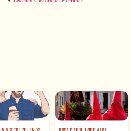
Les chants historiques en France
-VINGT-TREIZE / EN 93
ROSA D’ABRIL (VIROLAI DE