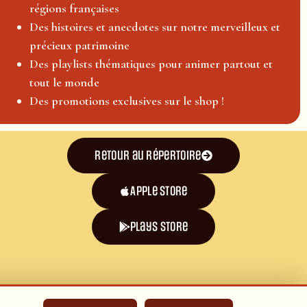
régions françaises
Des histoires et anecdotes sur notre merveilleux et
précieux patrimoine
Des playlists thématiques pour animer partout et
tout le monde
Des promotions exclusives sur le shop !
Retour au répertoire
Apple Store
plays store