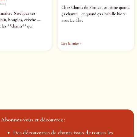
2025
Chez Chants de France, on aime quand
nnaître Noël par ses
ça chante… et quand ça s’habille bien :
pin, bougies, crèche —
avec Le Chic
 les **chants** qui
Lire la suite »
Abonnez-vous et découvrez :
Des découvertes de chants issus de toutes les