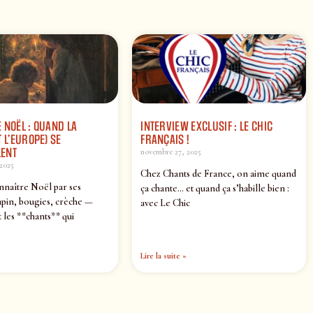
 NOËL : QUAND LA
INTERVIEW EXCLUSIF : LE CHIC
 L’EUROPE) SE
FRANÇAIS !
ENT
novembre 27, 2025
2025
Chez Chants de France, on aime quand
nnaître Noël par ses
ça chante… et quand ça s’habille bien :
pin, bougies, crèche —
avec Le Chic
 les **chants** qui
Lire la suite »