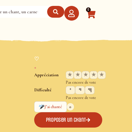
0
♡
+
★
★
★
★
★
Appréciation
Pas encore de vote
Difficulté
Pas encore de vote
0
J’ai chanté
Proposer un chant