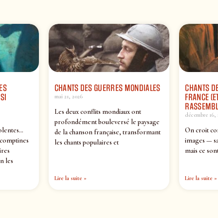
ES
CHANTS DES GUERRES MONDIALES
CHANTS DE
SI
FRANCE (ET
mai 21, 2026
RASSEMBL
Les deux conflits mondiaux ont
décembre 16, 
profondément bouleversé le paysage
olentes…
On croit co
de la chanson française, transformant
 comptines
images — sa
les chants populaires et
ires
mais ce sont
n les
Lire la suite »
Lire la suite »