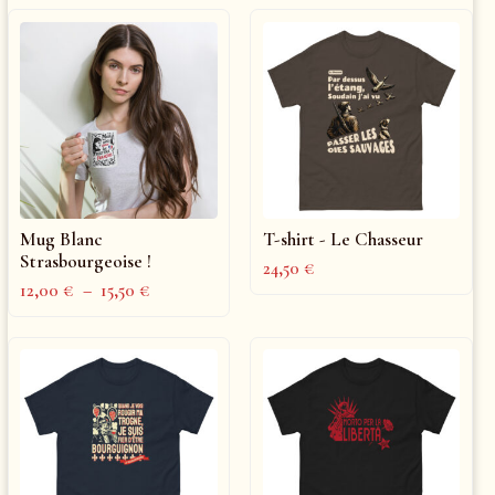
Mug Blanc
T-shirt - Le Chasseur
Strasbourgeoise !
24,50
€
12,00
€
–
15,50
€