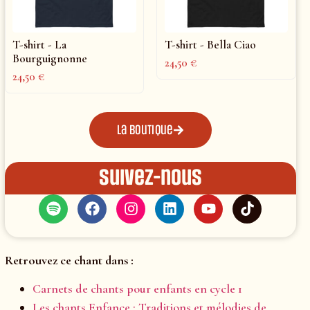
T-shirt - La
T-shirt - Bella Ciao
Bourguignonne
24,50
€
24,50
€
La boutique
Suivez-nous
Retrouvez ce chant dans :
Carnets de chants pour enfants en cycle 1
Les chants Enfance : Traditions et mélodies de