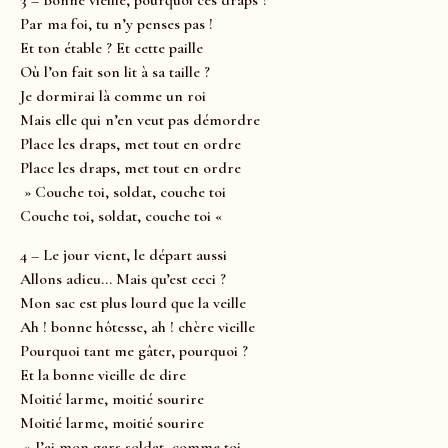
3 – Bonne vieille, pourquoi ces draps ?
Par ma foi, tu n’y penses pas !
Et ton étable ? Et cette paille
Où l’on fait son lit à sa taille ?
Je dormirai là comme un roi
Mais elle qui n’en veut pas démordre
Place les draps, met tout en ordre
Place les draps, met tout en ordre
» Couche toi, soldat, couche toi
Couche toi, soldat, couche toi «
4 – Le jour vient, le départ aussi
Allons adieu… Mais qu’est ceci ?
Mon sac est plus lourd que la veille
Ah ! bonne hôtesse, ah ! chère vieille
Pourquoi tant me gâter, pourquoi ?
Et la bonne vieille de dire
Moitié larme, moitié sourire
Moitié larme, moitié sourire
» J’ai mon gars soldat, comme toi