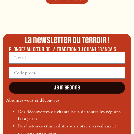
La newsletter du terroir !
PLONGEZ AU CŒUR DE LA TRADITION DU CHANT FRANÇAIS
Je m'abonne
Abonnez-vous et découvrez :
Des découvertes de chants issus de toutes les régions
françaises
Des histoires et anecdotes sur notre merveilleux et
précieux patrimoine