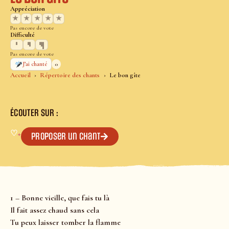
Appréciation
★
★
★
★
★
Pas encore de vote
Difficulté
Pas encore de vote
0
J’ai chanté
Accueil
Répertoire des chants
Le bon gîte
ÉCOUTER SUR :
♡
+
Proposer un chant
1 – Bonne vieille, que fais tu là
Il fait assez chaud sans cela
Tu peux laisser tomber la flamme