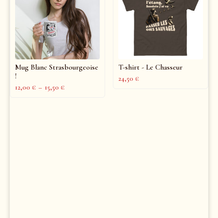
Mug Blanc Strasbourgeoise
T-shirt - Le Chasseur
!
24,50
€
12,00
€
–
15,50
€