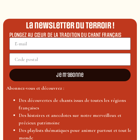
La newsletter du terroir !
PLONGEZ AU CŒUR DE LA TRADITION DU CHANT FRANÇAIS
Je m'abonne
Abonnez-vous et découvrez :
Des découvertes de chants issus de toutes les régions
françaises
Des histoires et anecdotes sur notre merveilleux et
précieux patrimoine
Des playlists thématiques pour animer partout et tout le
monde