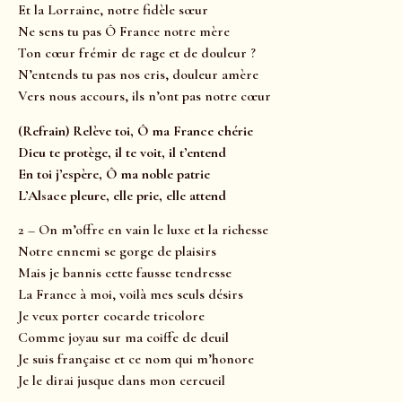
Et la Lorraine, notre fidèle sœur
Ne sens tu pas Ô France notre mère
Ton cœur frémir de rage et de douleur ?
N’entends tu pas nos cris, douleur amère
Vers nous accours, ils n’ont pas notre cœur
(Refrain) Relève toi, Ô ma France chérie
Dieu te protège, il te voit, il t’entend
En toi j’espère, Ô ma noble patrie
L’Alsace pleure, elle prie, elle attend
2 – On m’offre en vain le luxe et la richesse
Notre ennemi se gorge de plaisirs
Mais je bannis cette fausse tendresse
La France à moi, voilà mes seuls désirs
Je veux porter cocarde tricolore
Comme joyau sur ma coiffe de deuil
Je suis française et ce nom qui m’honore
Je le dirai jusque dans mon cercueil