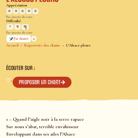
Appréciation
★
★
★
★
★
Pas encore de vote
Difficulté
Pas encore de vote
0
J’ai chanté
Accueil
Répertoire des chants
L’Alsace pleure
ÉCOUTER SUR :
♡
+
Proposer un chant
1 – Quand l’aigle noir à la serre rapace
Sur nous s’abat, terrible envahisseur
Enveloppant dans ses ailes l’Alsace