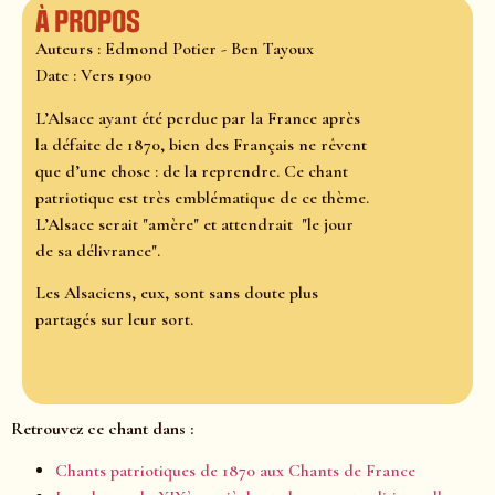
À propos
Auteurs : Edmond Potier - Ben Tayoux
Date : Vers 1900
L’Alsace ayant été perdue par la France après
la défaite de 1870, bien des Français ne rêvent
que d’une chose : de la reprendre. Ce chant
patriotique est très emblématique de ce thème.
L’Alsace serait "amère" et attendrait "le jour
de sa délivrance".
Les Alsaciens, eux, sont sans doute plus
partagés sur leur sort.
Retrouvez ce chant dans :
Chants patriotiques de 1870 aux Chants de France