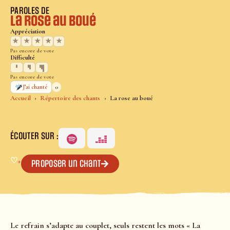
PAROLES DE
La rose au boué
Appréciation
★
★
★
★
★
Pas encore de vote
Difficulté
Pas encore de vote
0
J’ai chanté
Accueil
Répertoire des chants
La rose au boué
ÉCOUTER SUR :
♡
+
Proposer un chant
Le refrain s’adapte au couplet, seuls restent les mots « La