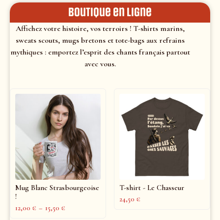
Boutique en ligne
Affichez votre histoire, vos terroirs ! T-shirts marins,
sweats scouts, mugs bretons et tote-bags aux refrains
mythiques : emportez l’esprit des chants français partout
avec vous.
Mug Blanc Strasbourgeoise
T-shirt - Le Chasseur
!
24,50
€
12,00
€
–
15,50
€