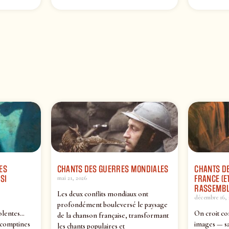
ES
CHANTS DES GUERRES MONDIALES
CHANTS DE
SI
FRANCE (ET
mai 21, 2026
RASSEMBL
Les deux conflits mondiaux ont
décembre 16, 
profondément bouleversé le paysage
olentes…
On croit co
de la chanson française, transformant
 comptines
images — sa
les chants populaires et