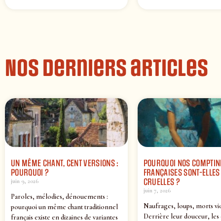
Nos derniers articles
UN MÊME CHANT, CENT VERSIONS :
POURQUOI NOS COMPTIN
POURQUOI ?
FRANÇAISES SONT-ELLES 
CRUELLES ?
juin 9, 2026
juin 7, 2026
Paroles, mélodies, dénouements :
Naufrages, loups, morts vi
pourquoi un même chant traditionnel
Derrière leur douceur, les
français existe en dizaines de variantes