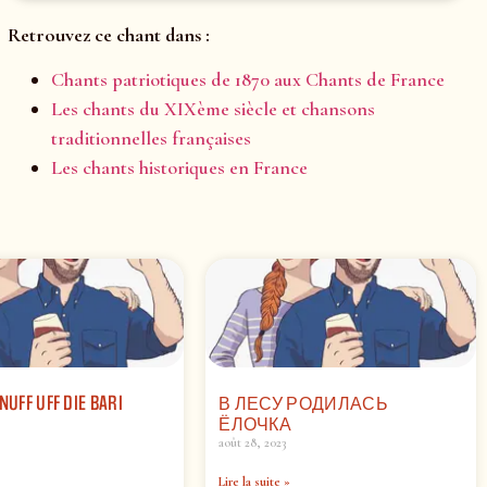
Retrouvez ce chant dans :
Chants patriotiques de 1870 aux Chants de France
Les chants du XIXème siècle et chansons
traditionnelles françaises
Les chants historiques en France
NUFF UFF DIE BARI
В ЛЕСУ РОДИЛАСЬ
ЁЛОЧКА
août 28, 2023
Lire la suite »