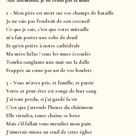
Aux allemands, je ne tends pas la main
2 – Mon père est mort sur vos champs de bataille
Je ne sais pas l’endroit de son cercueil
Ce que je sais, c’est que votre mitraille
m’a fait porter une robe de deuil
Et qu’en prière à notre cathédrale
Ma mère hélas ! sous les murs écroulés
Tomba sanglante une nuit sur la dalle
Frappée au cœur par un de vos boulets
3 – Vous m’avez pris, et famille, et patrie
Votre or peut-être est rouge de leur sang
J’ai tout perdu, si j’ai gardé la vie
C’est que j’attends l’heure du châtiment
Elle viendra, toute chaîne se brise
Mais s’il fallait vous mendier mon pain
J’aimerais mieux au seuil de cette église