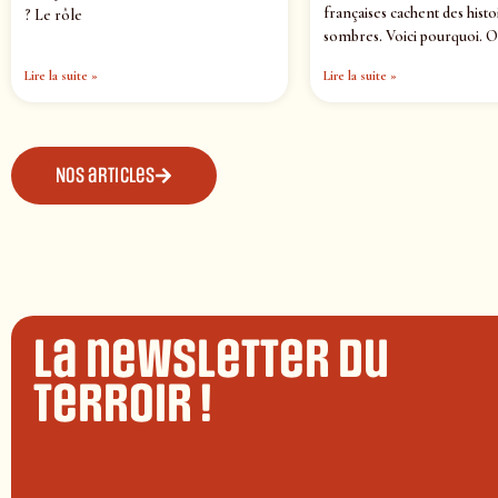
françaises cachent des histo
? Le rôle
sombres. Voici pourquoi. O
Lire la suite »
Lire la suite »
Nos articles
La newsletter du
terroir !