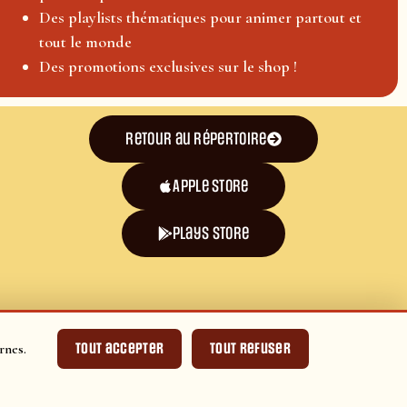
Des playlists thématiques pour animer partout et
tout le monde
Des promotions exclusives sur le shop !
Retour au répertoire
Apple Store
plays store
Tout accepter
Tout refuser
rnes.