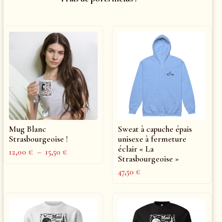
Mug Blanc
Sweat à capuche épais
Strasbourgeoise !
unisexe à fermeture
éclair « La
12,00
€
–
15,50
€
Strasbourgeoise »
47,50
€