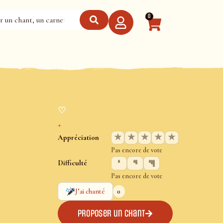
0
♡
+
★
★
★
★
★
Appréciation
Pas encore de vote
Difficulté
Pas encore de vote
0
J’ai chanté
Proposer un chant