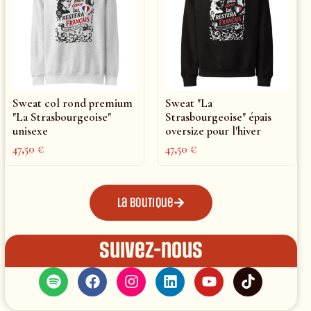
Sweat col rond premium
Sweat "La
"La Strasbourgeoise"
Strasbourgeoise" épais
unisexe
oversize pour l'hiver
47,50
€
47,50
€
La boutique
Suivez-nous