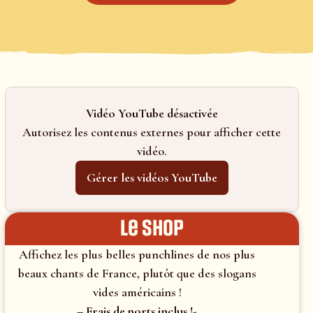
Vidéo YouTube désactivée
Autorisez les contenus externes pour afficher cette
vidéo.
Gérer les vidéos YouTube
le shop
Affichez les plus belles punchlines de nos plus
beaux chants de France, plutôt que des slogans
vides américains !
– Frais de ports inclus !-