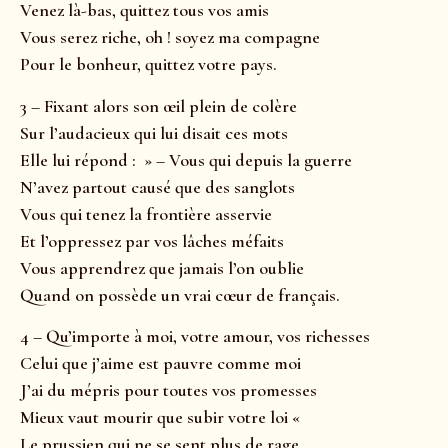
Venez là-bas, quittez tous vos amis
Vous serez riche, oh ! soyez ma compagne
Pour le bonheur, quittez votre pays.
3 – Fixant alors son œil plein de colère
Sur l’audacieux qui lui disait ces mots
Elle lui répond : » – Vous qui depuis la guerre
N’avez partout causé que des sanglots
Vous qui tenez la frontière asservie
Et l’oppressez par vos lâches méfaits
Vous apprendrez que jamais l’on oublie
Quand on possède un vrai cœur de français.
4 – Qu’importe à moi, votre amour, vos richesses
Celui que j’aime est pauvre comme moi
J’ai du mépris pour toutes vos promesses
Mieux vaut mourir que subir votre loi «
Le prussien qui ne se sent plus de rage