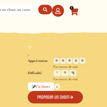
0
♡
+
★
★
★
★
★
Appréciation
Pas encore de vote
Difficulté
Pas encore de vote
0
J’ai chanté
Proposer un chant