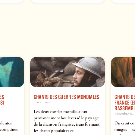
ES
CHANTS DES GUERRES MONDIALES
CHANTS DE
SI
FRANCE (ET
mai 21, 2026
RASSEMBL
Les deux conflits mondiaux ont
décembre 16, 
profondément bouleversé le paysage
olentes…
On croit co
de la chanson française, transformant
 comptines
images — sa
les chants populaires et