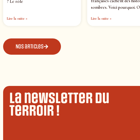
françaises cachent des histo
? Le rôle
sombres. Voici pourquoi. O
Lire la suite »
Lire la suite »
Nos articles
La newsletter du
terroir !