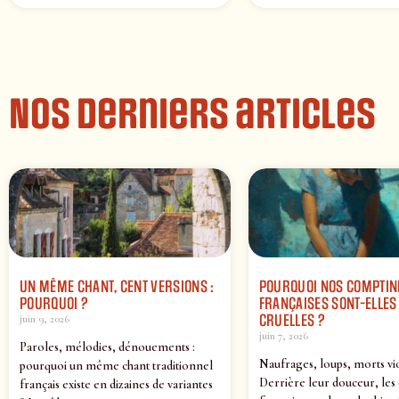
Nos derniers articles
UN MÊME CHANT, CENT VERSIONS :
POURQUOI NOS COMPTIN
POURQUOI ?
FRANÇAISES SONT-ELLES 
CRUELLES ?
juin 9, 2026
juin 7, 2026
Paroles, mélodies, dénouements :
Naufrages, loups, morts vi
pourquoi un même chant traditionnel
Derrière leur douceur, les
français existe en dizaines de variantes