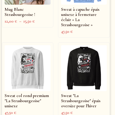
Mug Blanc
Sweat à capuche épais
Strasbourgeoise !
unisexe à fermeture
éclair « La
12,00
€
–
15,50
€
Strasbourgeoise »
47,50
€
Sweat col rond premium
Sweat "La
"La Strasbourgeoise"
Strasbourgeoise" épais
unisexe
oversize pour l'hiver
47,50
€
47,50
€