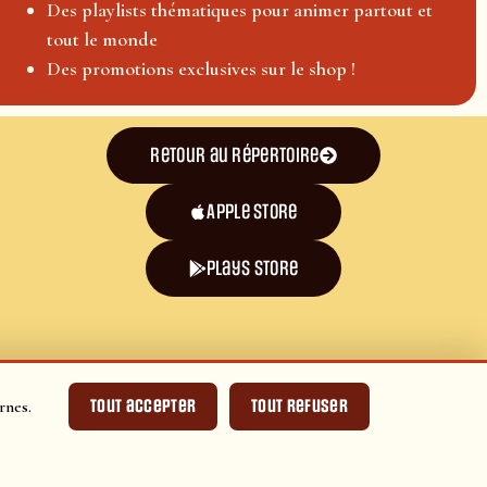
Des playlists thématiques pour animer partout et
tout le monde
Des promotions exclusives sur le shop !
Retour au répertoire
Apple Store
plays store
Tout accepter
Tout refuser
rnes.