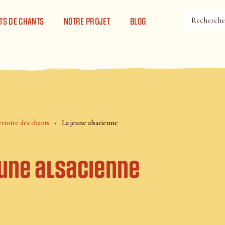
TS DE CHANTS
NOTRE PROJET
BLOG
rtoire des chants
La jeune alsacienne
eune alsacienne