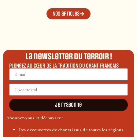
Nos articles
La newsletter du terroir !
PLONGEZ AU CŒUR DE LA TRADITION DU CHANT FRANÇAIS
Je m'abonne
Abonnez-vous et découvrez :
Des découvertes de chants issus de toutes les régions
françaises