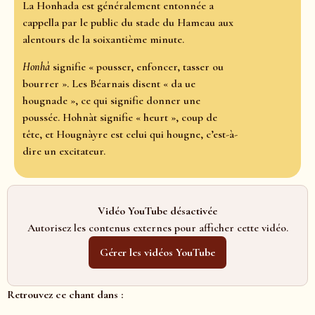
La Honhada est généralement entonnée a
cappella par le public du stade du Hameau aux
alentours de la soixantième minute.
Honhà
signifie « pousser, enfoncer, tasser ou
bourrer ». Les Béarnais disent « da ue
hougnade », ce qui signifie donner une
poussée. Hohnàt signifie « heurt », coup de
tête, et Hougnàyre est celui qui hougne, c’est-à-
dire un excitateur.
Vidéo YouTube désactivée
Autorisez les contenus externes pour afficher cette vidéo.
Gérer les vidéos YouTube
Retrouvez ce chant dans :