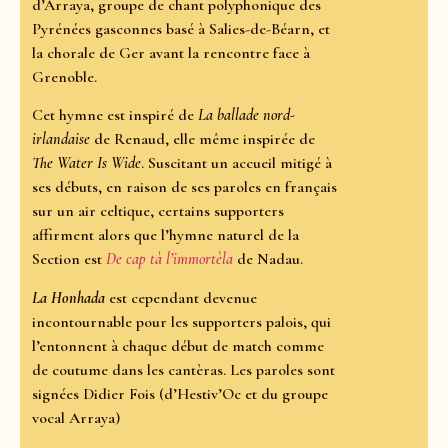
d’Arraya, groupe de chant polyphonique des
Pyrénées gasconnes basé à Salies-de-Béarn, et
la chorale de Ger avant la rencontre face à
Grenoble.
Cet hymne est inspiré de
La ballade nord-
irlandaise
de Renaud, elle même inspirée de
The Water Is Wide
. Suscitant un accueil mitigé à
ses débuts, en raison de ses paroles en français
sur un air celtique, certains supporters
affirment alors que l’hymne naturel de la
Section est
De cap tà l’immortèla
de Nadau.
La Honhada
est cependant devenue
incontournable pour les supporters palois, qui
l’entonnent à chaque début de match comme
de coutume dans les cantèras. Les paroles sont
signées Didier Fois (d’Hestiv’Oc et du groupe
vocal Arraya)