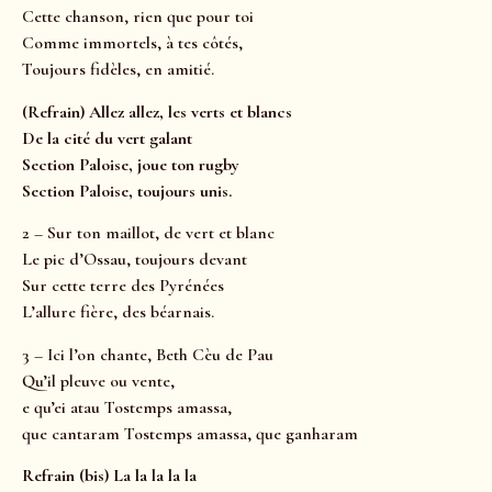
Cette chanson, rien que pour toi
Comme immortels, à tes côtés,
Toujours fidèles, en amitié.
(Refrain) Allez allez, les verts et blancs
De la cité du vert galant
Section Paloise, joue ton rugby
Section Paloise, toujours unis.
2 – Sur ton maillot, de vert et blanc
Le pic d’Ossau, toujours devant
Sur cette terre des Pyrénées
L’allure fière, des béarnais.
3 – Ici l’on chante, Beth Cèu de Pau
Qu’il pleuve ou vente,
e qu’ei atau Tostemps amassa,
que cantaram Tostemps amassa, que ganharam
Refrain (bis) La la la la la