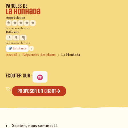
PAROLES DE
La Honhada
Appréciation
★
★
★
★
★
Pas encore de vote
Difficulté
Pas encore de vote
0
J’ai chanté
Accueil
Répertoire des chants
La Honhada
ÉCOUTER SUR :
♡
+
Proposer un chant
1 – Section, nous sommes là