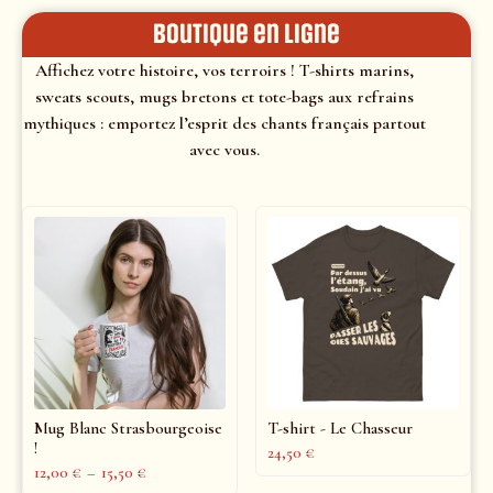
Boutique en ligne
Affichez votre histoire, vos terroirs ! T-shirts marins,
sweats scouts, mugs bretons et tote-bags aux refrains
mythiques : emportez l’esprit des chants français partout
avec vous.
Mug Blanc Strasbourgeoise
T-shirt - Le Chasseur
!
24,50
€
12,00
€
–
15,50
€