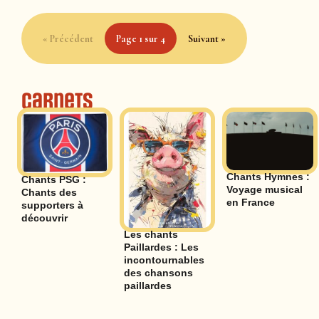
« Précédent
Page 1 sur 4
Suivant »
Carnets
Chants Hymnes :
Chants PSG :
Voyage musical
Chants des
en France
supporters à
découvrir
Les chants
Paillardes : Les
incontournables
des chansons
paillardes