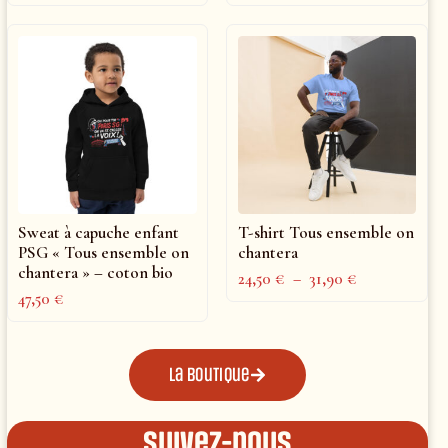
Sweat à capuche enfant
T-shirt Tous ensemble on
PSG « Tous ensemble on
chantera
chantera » – coton bio
24,50
€
–
31,90
€
47,50
€
La boutique
Suivez-nous