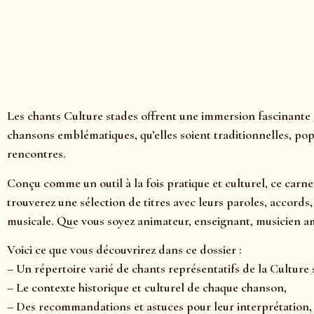
Les chants Culture stades offrent une immersion fascinante 
chansons emblématiques, qu’elles soient traditionnelles, pop
rencontres.
Conçu comme un outil à la fois pratique et culturel, ce carne
trouverez une sélection de titres avec leurs paroles, accord
musicale. Que vous soyez animateur, enseignant, musicien am
Voici ce que vous découvrirez dans ce dossier :
– Un répertoire varié de chants représentatifs de la Culture 
– Le contexte historique et culturel de chaque chanson,
– Des recommandations et astuces pour leur interprétation,