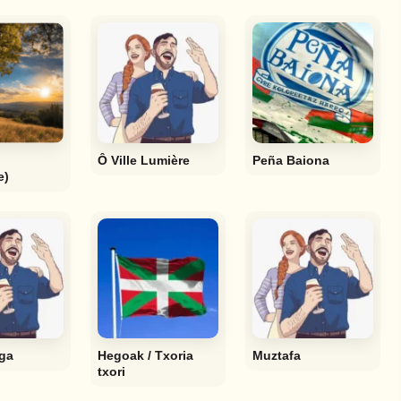
Ô Ville Lumière
Peña Baiona
e)
ga
Hegoak / Txoria
Muztafa
txori