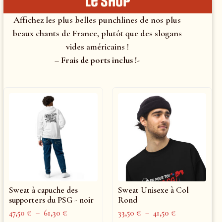
le shop
Affichez les plus belles punchlines de nos plus
beaux chants de France, plutôt que des slogans
vides américains !
– Frais de ports inclus !-
Sweat à capuche des
Sweat Unisexe à Col
supporters du PSG - noir
Rond
47,50
€
–
61,30
€
33,50
€
–
41,50
€