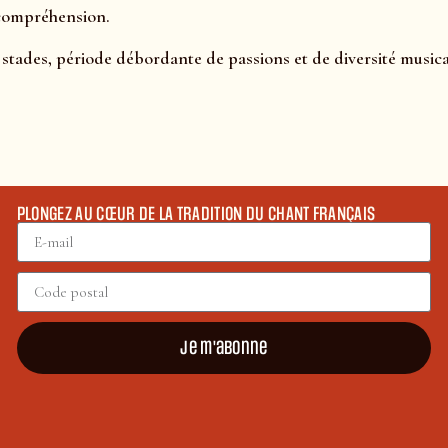
 compréhension.
 stades, période débordante de passions et de diversité musica
PLONGEZ AU CŒUR DE LA TRADITION DU CHANT FRANÇAIS
Je m'abonne