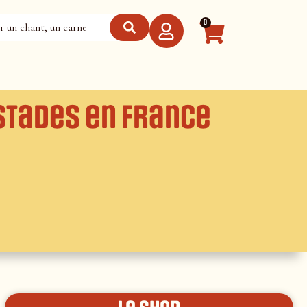
0
stades en France