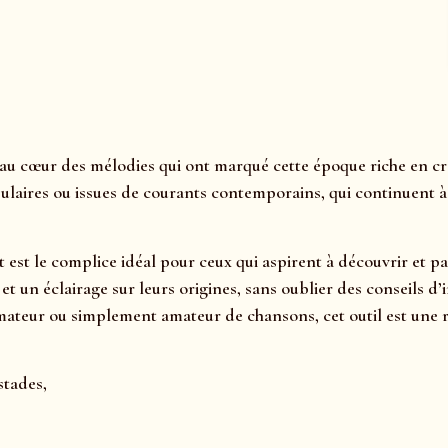
au cœur des mélodies qui ont marqué cette époque riche en cré
ulaires ou issues de courants contemporains, qui continuent à a
t est le complice idéal pour ceux qui aspirent à découvrir et p
s, et un éclairage sur leurs origines, sans oublier des consei
ateur ou simplement amateur de chansons, cet outil est une ri
stades,