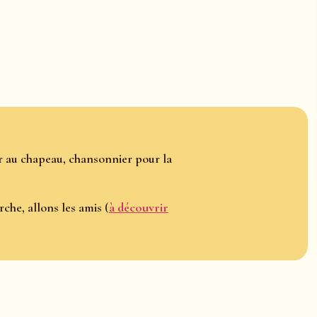
ur au chapeau, chansonnier pour la
he, allons les amis (
à découvrir