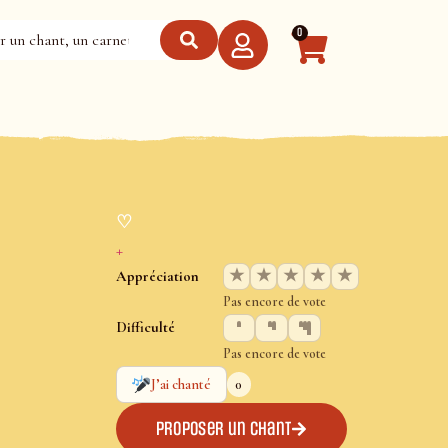
0
♡
+
★
★
★
★
★
Appréciation
Pas encore de vote
Difficulté
Pas encore de vote
0
J’ai chanté
Proposer un chant