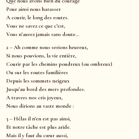
Que nous avons bien du courage
Pour ainsi nous harasser
A courir, le long des routes.
Vous ne savez ce que c’est,
Vous n’aurez jamais sans doute…
2 – Ah comme nous serions heureux,
Si nous pouvions, la vie entière,
Courir par les chemins poudreux (ou ombreux)
Ou sur les routes familières
Depuis les sommets neigeux
Jusqu’au bord des mers profondes.
A travers nos cris joyeux,
Nous dirions au vaste monde :
3 – Hélas il n’en est pas ainsi,
Et notre tâche est plus aride.
Mais il y faut du cœur aussi,