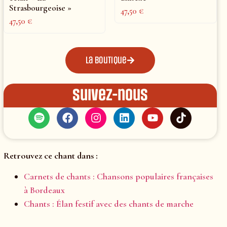
Strasbourgeoise »
47,50
€
47,50
€
La boutique
Suivez-nous
Retrouvez ce chant dans :
Carnets de chants : Chansons populaires françaises
à Bordeaux
Chants : Élan festif avec des chants de marche