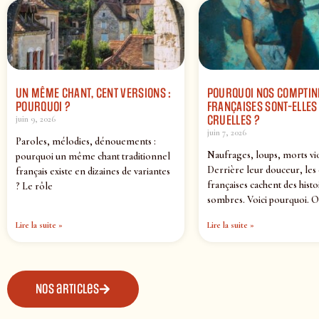
UN MÊME CHANT, CENT VERSIONS :
POURQUOI NOS COMPTIN
POURQUOI ?
FRANÇAISES SONT-ELLES 
CRUELLES ?
juin 9, 2026
juin 7, 2026
Paroles, mélodies, dénouements :
Naufrages, loups, morts vi
pourquoi un même chant traditionnel
Derrière leur douceur, les
français existe en dizaines de variantes
françaises cachent des histo
? Le rôle
sombres. Voici pourquoi. O
Lire la suite »
Lire la suite »
Nos articles