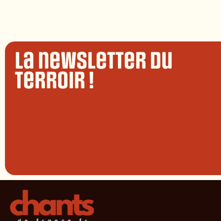
La newsletter du
terroir !