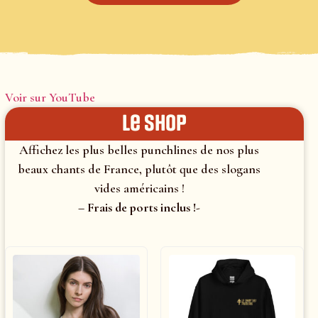
Voir sur YouTube
le shop
Affichez les plus belles punchlines de nos plus
beaux chants de France, plutôt que des slogans
vides américains !
– Frais de ports inclus !-