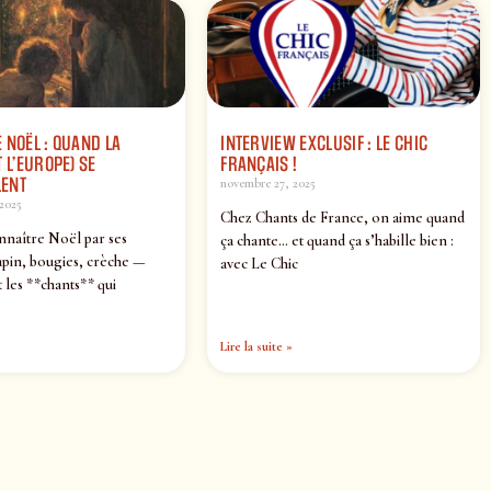
 NOËL : QUAND LA
INTERVIEW EXCLUSIF : LE CHIC
 L’EUROPE) SE
FRANÇAIS !
ENT
novembre 27, 2025
2025
Chez Chants de France, on aime quand
nnaître Noël par ses
ça chante… et quand ça s’habille bien :
pin, bougies, crèche —
avec Le Chic
 les **chants** qui
Lire la suite »