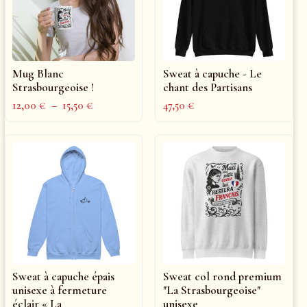
Mug Blanc
Sweat à capuche - Le
Strasbourgeoise !
chant des Partisans
12,00
€
–
15,50
€
47,50
€
Sweat à capuche épais
Sweat col rond premium
unisexe à fermeture
"La Strasbourgeoise"
éclair « La
unisexe