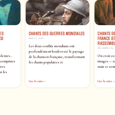
ES
CHANTS DES GUERRES MONDIALES
CHANTS DE
SI
FRANCE (ET
mai 21, 2026
RASSEMBL
Les deux conflits mondiaux ont
décembre 16, 
profondément bouleversé le paysage
olentes…
On croit co
de la chanson française, transformant
 comptines
images — sa
les chants populaires et
ires
mais ce sont
n les
Lire la suite »
Lire la suite »