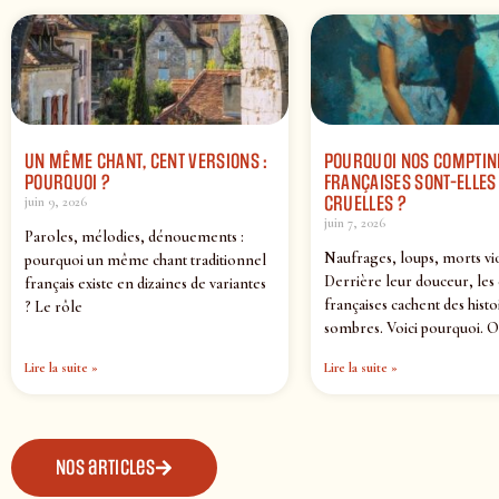
UN MÊME CHANT, CENT VERSIONS :
POURQUOI NOS COMPTIN
POURQUOI ?
FRANÇAISES SONT-ELLES 
CRUELLES ?
juin 9, 2026
juin 7, 2026
Paroles, mélodies, dénouements :
Naufrages, loups, morts vi
pourquoi un même chant traditionnel
Derrière leur douceur, les
français existe en dizaines de variantes
françaises cachent des histo
? Le rôle
sombres. Voici pourquoi. O
Lire la suite »
Lire la suite »
Nos articles