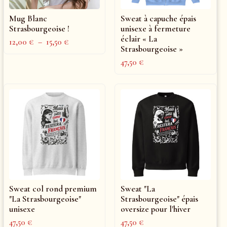
Mug Blanc
Sweat à capuche épais
Strasbourgeoise !
unisexe à fermeture
éclair « La
12,00
€
–
15,50
€
Strasbourgeoise »
47,50
€
Sweat col rond premium
Sweat "La
"La Strasbourgeoise"
Strasbourgeoise" épais
unisexe
oversize pour l'hiver
47,50
€
47,50
€