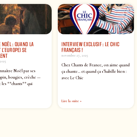
 NOËL : QUAND LA
INTERVIEW EXCLUSIF : LE CHIC
 L’EUROPE) SE
FRANÇAIS !
ENT
novembre 27, 2025
2025
Chez Chants de France, on aime quand
nnaître Noël par ses
ça chante… et quand ça s’habille bien :
pin, bougies, crèche —
avec Le Chic
 les **chants** qui
Lire la suite »