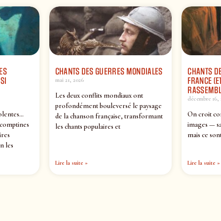
ES
CHANTS DES GUERRES MONDIALES
CHANTS DE
SI
FRANCE (ET
mai 21, 2026
RASSEMBL
Les deux conflits mondiaux ont
décembre 16, 
profondément bouleversé le paysage
olentes…
On croit co
de la chanson française, transformant
 comptines
images — sa
les chants populaires et
ires
mais ce sont
n les
Lire la suite »
Lire la suite »