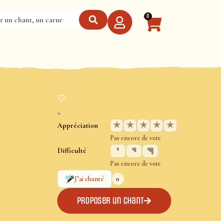
0
♡
+
★
★
★
★
★
Appréciation
Pas encore de vote
Difficulté
Pas encore de vote
0
J’ai chanté
Proposer un chant