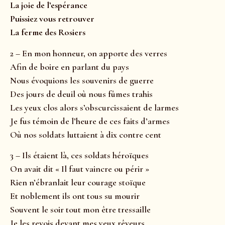
La joie de l’espérance
Puissiez vous retrouver
La ferme des Rosiers
2 – En mon honneur, on apporte des verres
Afin de boire en parlant du pays
Nous évoquions les souvenirs de guerre
Des jours de deuil où nous fûmes trahis
Les yeux clos alors s’obscurcissaient de larmes
Je fus témoin de l’heure de ces faits d’armes
Où nos soldats luttaient à dix contre cent
3 – Ils étaient là, ces soldats héroïques
On avait dit « Il faut vaincre ou périr »
Rien n’ébranlait leur courage stoïque
Et noblement ils ont tous su mourir
Souvent le soir tout mon être tressaille
Je les revois devant mes yeux rêveurs