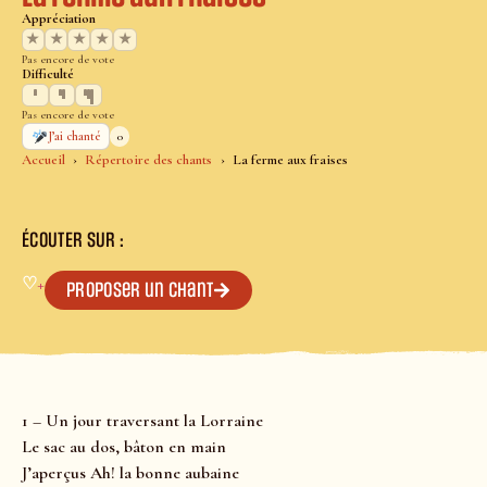
Appréciation
★
★
★
★
★
Pas encore de vote
Difficulté
Pas encore de vote
0
J’ai chanté
Accueil
Répertoire des chants
La ferme aux fraises
ÉCOUTER SUR :
♡
+
Proposer un chant
1 – Un jour traversant la Lorraine
Le sac au dos, bâton en main
J’aperçus Ah! la bonne aubaine