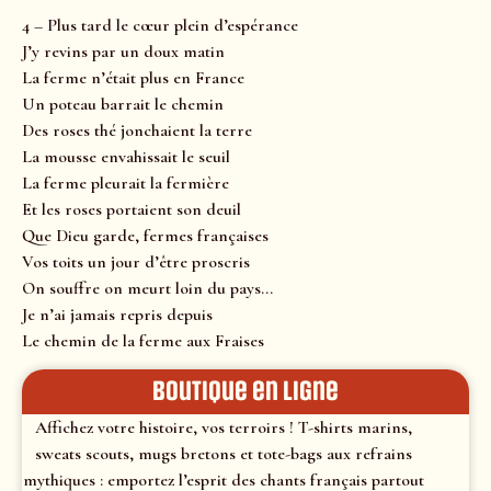
4 – Plus tard le cœur plein d’espérance
J’y revins par un doux matin
La ferme n’était plus en France
Un poteau barrait le chemin
Des roses thé jonchaient la terre
La mousse envahissait le seuil
La ferme pleurait la fermière
Et les roses portaient son deuil
Que Dieu garde, fermes françaises
Vos toits un jour d’être proscris
On souffre on meurt loin du pays…
Je n’ai jamais repris depuis
Le chemin de la ferme aux Fraises
Boutique en ligne
Affichez votre histoire, vos terroirs ! T-shirts marins,
sweats scouts, mugs bretons et tote-bags aux refrains
mythiques : emportez l’esprit des chants français partout