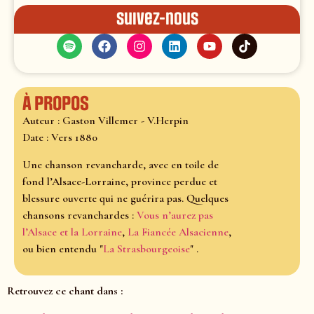
Suivez-nous
À propos
Auteur : Gaston Villemer - V.Herpin
Date : Vers 1880
Une chanson revancharde, avec en toile de
fond l’Alsace-Lorraine, province perdue et
blessure ouverte qui ne guérira pas. Quelques
chansons revanchardes :
Vous n’aurez pas
l’Alsace et la Lorraine
,
La Fiancée Alsacienne
,
ou bien entendu "
La Strasbourgeoise
" .
Retrouvez ce chant dans :