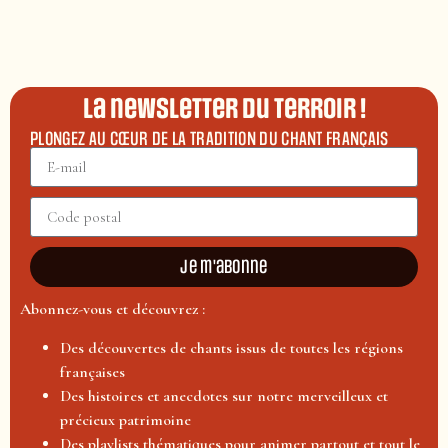
La newsletter du terroir !
PLONGEZ AU CŒUR DE LA TRADITION DU CHANT FRANÇAIS
Je m'abonne
Abonnez-vous et découvrez :
Des découvertes de chants issus de toutes les régions
françaises
Des histoires et anecdotes sur notre merveilleux et
précieux patrimoine
Des playlists thématiques pour animer partout et tout le