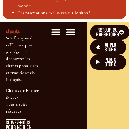
monde
Des promotions exclusives sur le shop !
Retour au
répertoire
Site français de
Apple
référence pour
Store
protéger et
découvrir les
plays
store
chants populaires
et traditionnels
français.
Chants de France
© 2025
Tous droits
réservés
SUIVEZ-NOUS
POUR NE RIEN