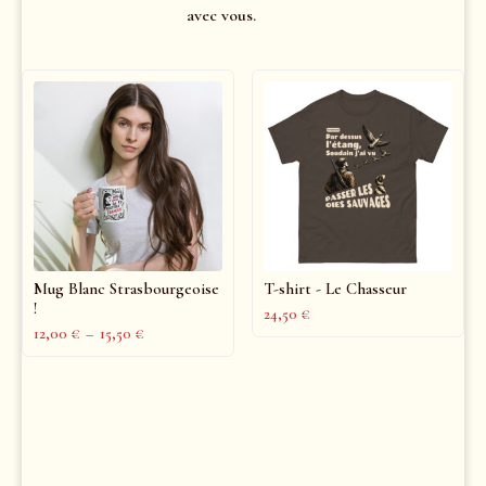
avec vous.
Mug Blanc Strasbourgeoise
T-shirt - Le Chasseur
!
24,50
€
12,00
€
–
15,50
€