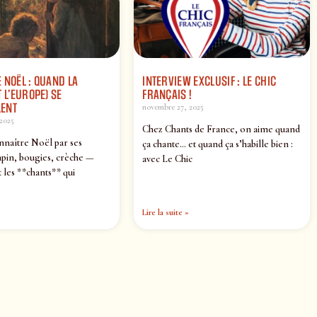
 NOËL : QUAND LA
INTERVIEW EXCLUSIF : LE CHIC
 L’EUROPE) SE
FRANÇAIS !
ENT
novembre 27, 2025
2025
Chez Chants de France, on aime quand
nnaître Noël par ses
ça chante… et quand ça s’habille bien :
pin, bougies, crèche —
avec Le Chic
 les **chants** qui
Lire la suite »