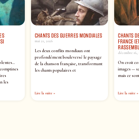
ES
CHANTS DES GUERRES MONDIALES
CHANTS DE
SI
FRANCE (ET
mai 21, 2026
RASSEMBL
Les deux conflits mondiaux ont
décembre 16, 
profondément bouleversé le paysage
olentes…
On croit co
de la chanson française, transformant
 comptines
images — sa
les chants populaires et
ires
mais ce sont
n les
Lire la suite »
Lire la suite »