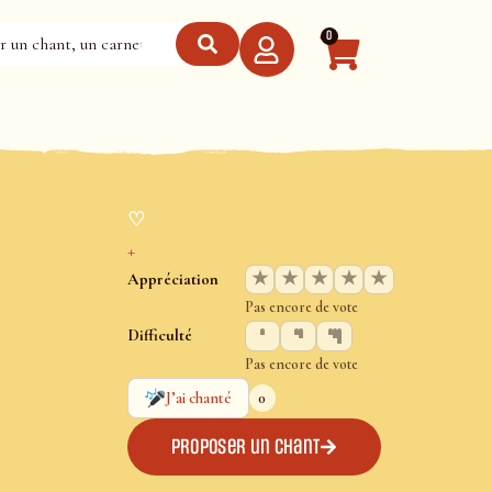
0
♡
+
★
★
★
★
★
Appréciation
Pas encore de vote
Difficulté
Pas encore de vote
0
J’ai chanté
Proposer un chant