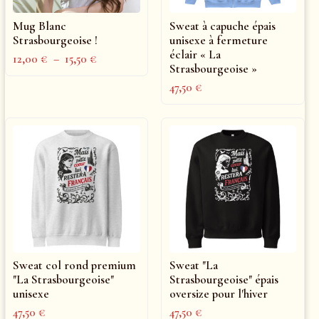
Mug Blanc
Sweat à capuche épais
Strasbourgeoise !
unisexe à fermeture
éclair « La
12,00
€
–
15,50
€
Strasbourgeoise »
47,50
€
Sweat col rond premium
Sweat "La
"La Strasbourgeoise"
Strasbourgeoise" épais
unisexe
oversize pour l'hiver
47,50
€
47,50
€