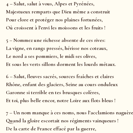
4 – Salut, salut à vous, Alpes et Pyrénées,
Majestueux remparts que Dieu même a construit
Pour clore et protéger nos plaines fortunées,
Où croissent à l’envi les moissons et les fruits !
5 – Nommez une richesse absente de ces rives:
La vigne, en rangs pressés, hérisse nos coteaux,
Le nord a ses pommiers, le midi ses olives,
Et sous les verts sillons dorment les lourds métaux.
6 – Salut, fleuves sacrés, sources fraîches et claires
Rhône, enfant des glaciers, Seine au cours onduleux
Garonne si terrible en tes brusques colères,
Et toi, plus belle encor, notre Loire aux flots bleus !
7 – Un nom manque à ces noms, nous l’acclamions naguère
Quand la gloire escortait nos régiments vainqueurs !
De la carte de France effacé par la guerre,