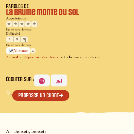
PAROLES DE
La brume monte du sol
Appréciation
★
★
★
★
★
Pas encore de vote
Difficulté
Pas encore de vote
0
J’ai chanté
Accueil
Répertoire des chants
La brume monte du sol
ÉCOUTER SUR :
♡
+
Proposer un chant
A – Bonsoir, bonsoir