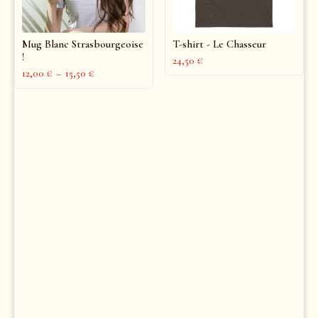
Mug Blanc Strasbourgeoise
T-shirt - Le Chasseur
!
24,50
€
12,00
€
–
15,50
€