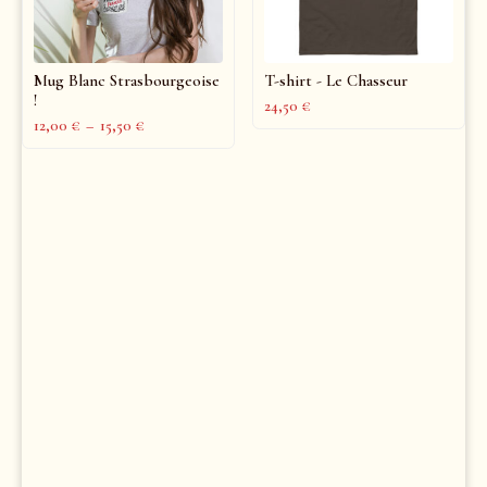
Mug Blanc Strasbourgeoise
T-shirt - Le Chasseur
!
24,50
€
12,00
€
–
15,50
€