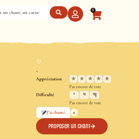
0
♡
+
★
★
★
★
★
Appréciation
Pas encore de vote
Difficulté
Pas encore de vote
0
J’ai chanté
Proposer un chant