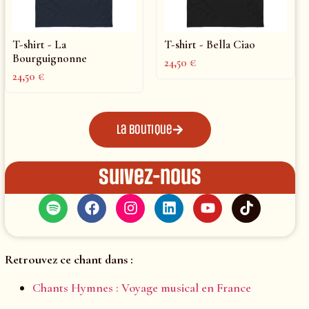
T-shirt - La
T-shirt - Bella Ciao
Bourguignonne
24,50
€
24,50
€
La boutique
Suivez-nous
Retrouvez ce chant dans :
Chants Hymnes : Voyage musical en France