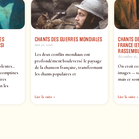
ES
CHANTS DES GUERRES MONDIALES
CHANTS DE
SI
FRANCE (ET
mai 21, 2026
RASSEMBL
Les deux conflits mondiaux ont
décembre 16, 
profondément bouleversé le paysage
olentes…
On croit co
de la chanson française, transformant
 comptines
images — sa
les chants populaires et
ires
mais ce sont
n les
Lire la suite »
Lire la suite »