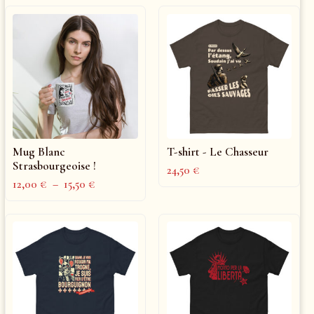
Mug Blanc
T-shirt - Le Chasseur
Strasbourgeoise !
24,50
€
12,00
€
–
15,50
€