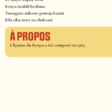
Kenya istahili heshima
Tuungane mikono pamoja kazini
Kila siku tuwe na shukrani
À propos
L’hymne du Kenya a été composé en 1963.