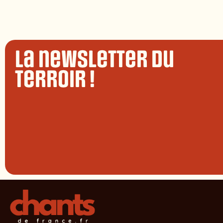
La newsletter du
terroir !