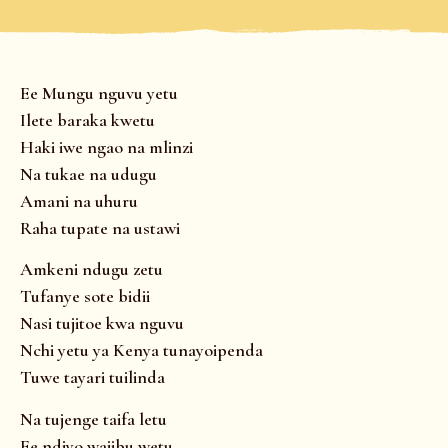
Ee Mungu nguvu yetu
Ilete baraka kwetu
Haki iwe ngao na mlinzi
Na tukae na udugu
Amani na uhuru
Raha tupate na ustawi
Amkeni ndugu zetu
Tufanye sote bidii
Nasi tujitoe kwa nguvu
Nchi yetu ya Kenya tunayoipenda
Tuwe tayari tuilinda
Na tujenge taifa letu
Ee ndiyo wajibu wetu