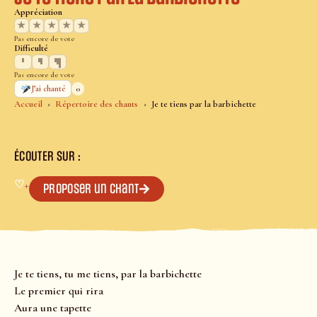
Appréciation
★
★
★
★
★
Pas encore de vote
Difficulté
Pas encore de vote
0
J’ai chanté
Accueil
Répertoire des chants
Je te tiens par la barbichette
ÉCOUTER SUR :
♡
+
Proposer un chant
Je te tiens, tu me tiens, par la barbichette
Le premier qui rira
Aura une tapette