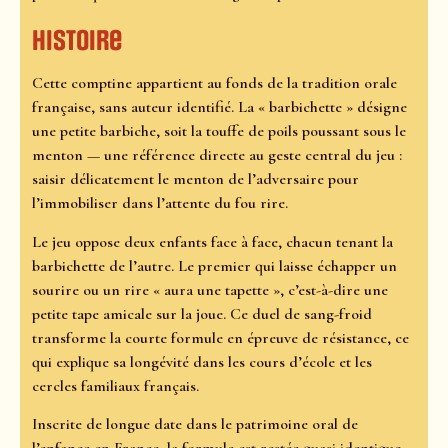
Histoire
Cette comptine appartient au fonds de la tradition orale
française, sans auteur identifié. La « barbichette » désigne
une petite barbiche, soit la touffe de poils poussant sous le
menton — une référence directe au geste central du jeu :
saisir délicatement le menton de l’adversaire pour
l’immobiliser dans l’attente du fou rire.
Le jeu oppose deux enfants face à face, chacun tenant la
barbichette de l’autre. Le premier qui laisse échapper un
sourire ou un rire « aura une tapette », c’est-à-dire une
petite tape amicale sur la joue. Ce duel de sang-froid
transforme la courte formule en épreuve de résistance, ce
qui explique sa longévité dans les cours d’école et les
cercles familiaux français.
Inscrite de longue date dans le patrimoine oral de