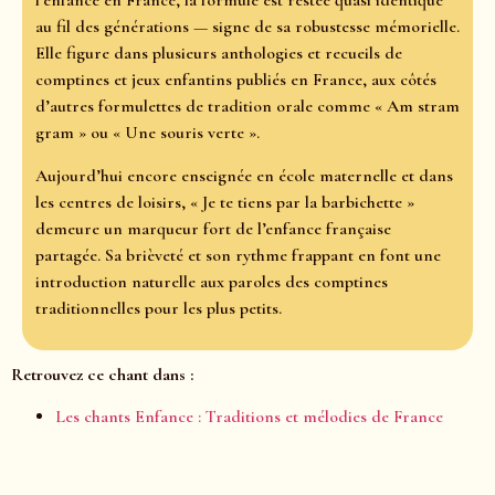
l’enfance en France, la formule est restée quasi identique
au fil des générations — signe de sa robustesse mémorielle.
Elle figure dans plusieurs anthologies et recueils de
comptines et jeux enfantins publiés en France, aux côtés
d’autres formulettes de tradition orale comme « Am stram
gram » ou « Une souris verte ».
Aujourd’hui encore enseignée en école maternelle et dans
les centres de loisirs, « Je te tiens par la barbichette »
demeure un marqueur fort de l’enfance française
partagée. Sa brièveté et son rythme frappant en font une
introduction naturelle aux paroles des comptines
traditionnelles pour les plus petits.
Retrouvez ce chant dans :
Les chants Enfance : Traditions et mélodies de France