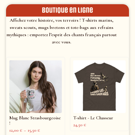
Boutique en ligne
Affichez votre histoire, vos terroirs ! T-shirts marins,
sweats scouts, mugs bretons et tote-bags aux refrains
mythiques : emportez l’esprit des chants français partout
avec vous.
Mug Blanc Strasbourgeoise
T-shirt - Le Chasseur
!
24,50
€
12,00
€
–
15,50
€