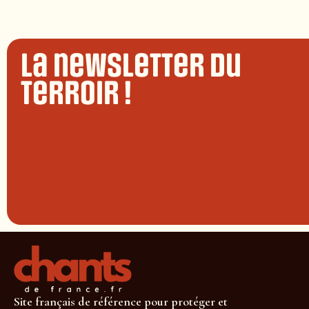
La newsletter du
terroir !
Site français de référence pour protéger et