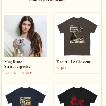
Mug Blanc
T-shirt - Le Chasseur
Strasbourgeoise !
24,50
€
12,00
€
–
15,50
€