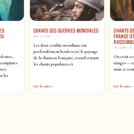
ES
CHANTS DES GUERRES MONDIALES
CHANTS DE
SI
FRANCE (ET
mai 21, 2026
RASSEMBL
Les deux conflits mondiaux ont
décembre 16, 
profondément bouleversé le paysage
olentes…
On croit co
de la chanson française, transformant
 comptines
images — sa
les chants populaires et
ires
mais ce sont
n les
Lire la suite »
Lire la suite »