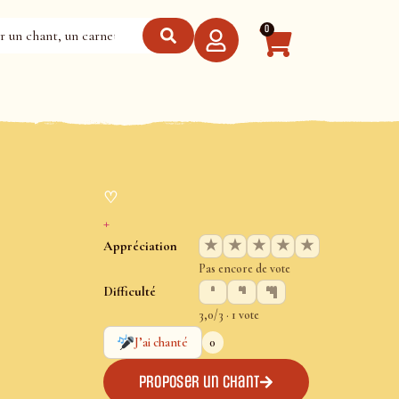
0
♡
+
★
★
★
★
★
Appréciation
Pas encore de vote
Difficulté
3,0/3 · 1 vote
0
J’ai chanté
Proposer un chant