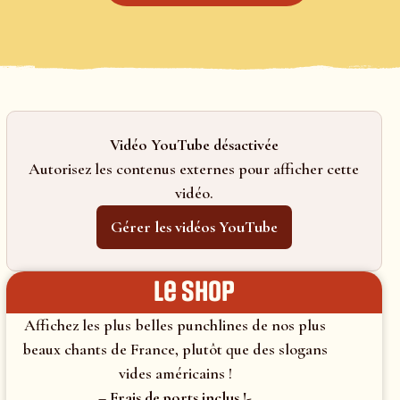
Vidéo YouTube désactivée
Autorisez les contenus externes pour afficher cette
vidéo.
Gérer les vidéos YouTube
le shop
Affichez les plus belles punchlines de nos plus
beaux chants de France, plutôt que des slogans
vides américains !
– Frais de ports inclus !-