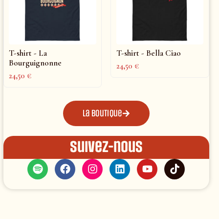
T-shirt - La
T-shirt - Bella Ciao
Bourguignonne
24,50
€
24,50
€
La boutique
Suivez-nous