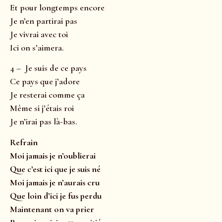
Et pour longtemps encore
Je n’en partirai pas
Je vivrai avec toi
Ici on s’aimera.
4 – Je suis de ce pays
Ce pays que j’adore
Je resterai comme ça
Même si j’étais roi
Je n’irai pas là-bas.
Refrain
Moi jamais je n’oublierai
Que c’est ici que je suis né
Moi jamais je n’aurais cru
Que loin d’ici je fus perdu
Maintenant on va prier