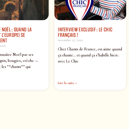
 NOËL : QUAND LA
INTERVIEW EXCLUSIF : LE CHIC
 L’EUROPE) SE
FRANÇAIS !
ENT
novembre 27, 2025
2025
Chez Chants de France, on aime quand
nnaître Noël par ses
ça chante… et quand ça s’habille bien :
pin, bougies, crèche —
avec Le Chic
 les **chants** qui
Lire la suite »