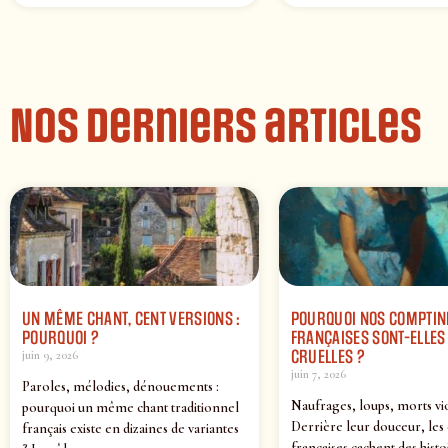
Nos derniers articles
UN MÊME CHANT, CENT VERSIONS :
POURQUOI NOS COMPTIN
POURQUOI ?
FRANÇAISES SONT-ELLES 
CRUELLES ?
juin 9, 2026
juin 7, 2026
Paroles, mélodies, dénouements :
Naufrages, loups, morts vi
pourquoi un même chant traditionnel
Derrière leur douceur, les
français existe en dizaines de variantes
françaises cachent des histo