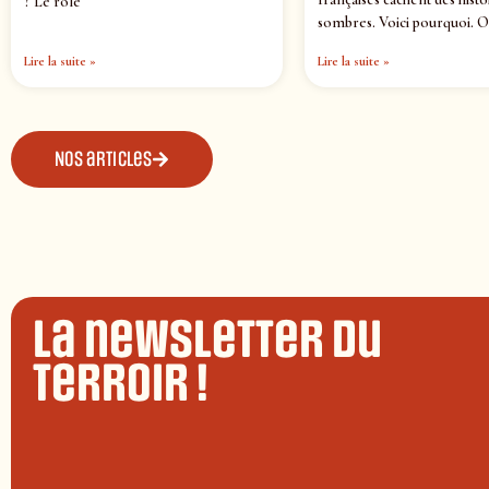
? Le rôle
sombres. Voici pourquoi. O
Lire la suite »
Lire la suite »
Nos articles
La newsletter du
terroir !