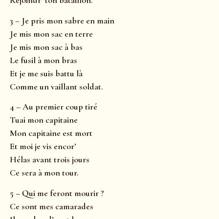
Rejoindr’ ton bataillon.
3 – Je pris mon sabre en main
Je mis mon sac en terre
Je mis mon sac à bas
Le fusil à mon bras
Et je me suis battu là
Comme un vaillant soldat.
4 – Au premier coup tiré
Tuai mon capitaine
Mon capitaine est mort
Et moi je vis encor’
Hélas avant trois jours
Ce sera à mon tour.
5 – Qui me feront mourir ?
Ce sont mes camarades