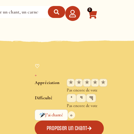
0
♡
+
★
★
★
★
★
Appréciation
Pas encore de vote
Difficulté
Pas encore de vote
0
J’ai chanté
Proposer un chant