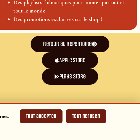
Des playlists thématiques pour animer partout et
tout le monde
Des promotions exclusives sur le shop !
Retour au répertoire
Apple Store
plays store
Tout accepter
Tout refuser
rnes.