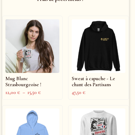
Mug Blanc
Sweat à capuche - Le
Strasbourgeoise !
chant des Partisans
12,00
€
–
15,50
€
47,50
€