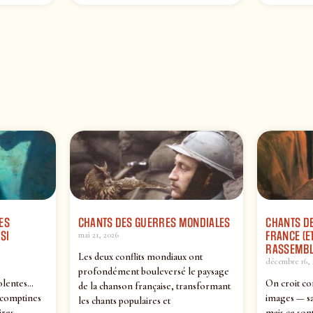
ES
CHANTS DES GUERRES MONDIALES
CHANTS DE
SI
FRANCE (ET
mai 21, 2026
RASSEMBL
Les deux conflits mondiaux ont
décembre 16, 
profondément bouleversé le paysage
olentes…
On croit co
de la chanson française, transformant
 comptines
images — sa
les chants populaires et
ires
mais ce sont