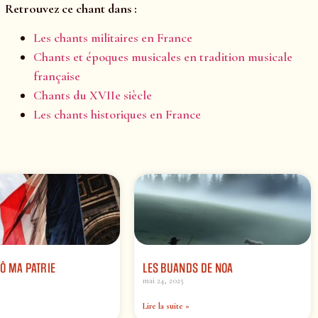
Retrouvez ce chant dans :
Les chants militaires en France
Chants et époques musicales en tradition musicale
française
Chants du XVIIe siècle
Les chants historiques en France
 Ô MA PATRIE
LES BUANDS DE NOA
mai 24, 2025
Lire la suite »