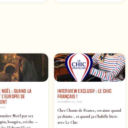
 NOËL : QUAND LA
INTERVIEW EXCLUSIF : LE CHIC
 L’EUROPE) SE
FRANÇAIS !
ENT
novembre 27, 2025
2025
Chez Chants de France, on aime quand
nnaître Noël par ses
ça chante… et quand ça s’habille bien :
pin, bougies, crèche —
avec Le Chic
 les **chants** qui