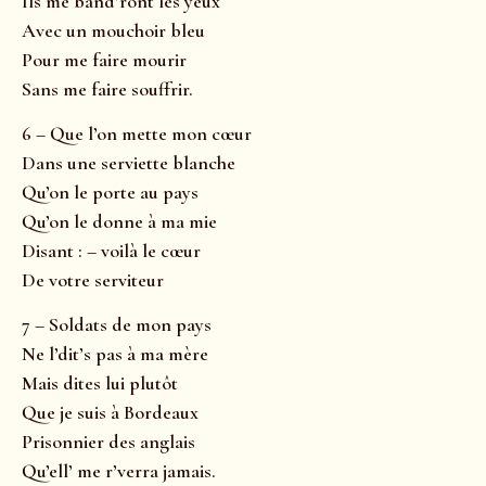
Ils me band’ront les yeux
Avec un mouchoir bleu
Pour me faire mourir
Sans me faire souffrir.
6 – Que l’on mette mon cœur
Dans une serviette blanche
Qu’on le porte au pays
Qu’on le donne à ma mie
Disant : – voilà le cœur
De votre serviteur
7 – Soldats de mon pays
Ne l’dit’s pas à ma mère
Mais dites lui plutôt
Que je suis à Bordeaux
Prisonnier des anglais
Qu’ell’ me r’verra jamais.