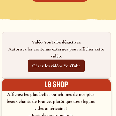
Vidéo YouTube désactivée
Autorisez les contenus externes pour afficher cette
vidéo.
Gérer les vidéos YouTube
le shop
Affichez les plus belles punchlines de nos plus
beaux chants de France, plutôt que des slogans
vides américains !
– Frais de ports inclus !-