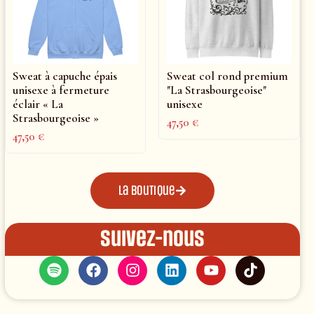
Sweat à capuche épais
Sweat col rond premium
unisexe à fermeture
"La Strasbourgeoise"
éclair « La
unisexe
Strasbourgeoise »
47,50
€
47,50
€
La boutique
Suivez-nous