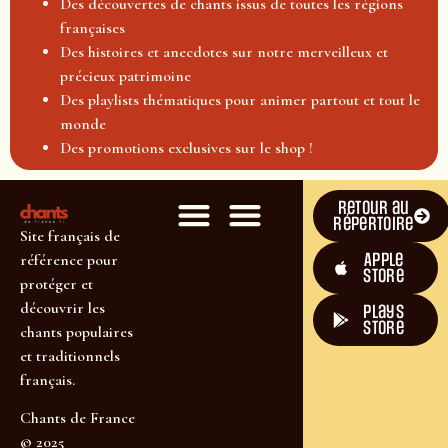
Des découvertes de chants issus de toutes les régions
françaises
Des histoires et anecdotes sur notre merveilleux et
précieux patrimoine
Des playlists thématiques pour animer partout et tout le
monde
Des promotions exclusives sur le shop !
Retour au
répertoire
Site français de
Apple
référence pour
Store
protéger et
découvrir les
plays
store
chants populaires
et traditionnels
français.
Chants de France
© 2025