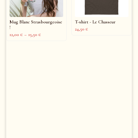
Mug Blanc Strasbourgeoise
T-shirt - Le Chasseur
!
24,50
€
12,00
€
–
15,50
€