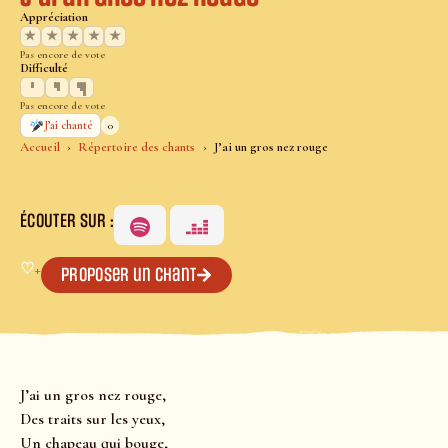
Appréciation
★
★
★
★
★
Pas encore de vote
Difficulté
Pas encore de vote
0
J’ai chanté
Accueil
Répertoire des chants
J’ai un gros nez rouge
ÉCOUTER SUR :
♡
+
Proposer un chant
J’ai un gros nez rouge,
Des traits sur les yeux,
Un chapeau qui bouge,