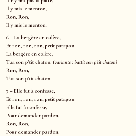
Il n’y mit pas la patte,
Il y mis le menton,
Ron, Ron,
Il y mis le menton.
6 – La bergère en colère,
Et ron, ron, ron, petit patapon.
La bergère en colère,
Tua son p’tit chaton,
(variante : battit son p’tit chaton)
Ron, Ron,
Tua son p’tit chaton.
7 – Elle fut à confesse,
Et ron, ron, ron, petit patapon.
Elle fut à confesse,
Pour demander pardon,
Ron, Ron,
Pour demander pardon.