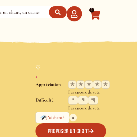
0
♡
+
★
★
★
★
★
Appréciation
Pas encore de vote
Difficulté
Pas encore de vote
0
J’ai chanté
Proposer un chant