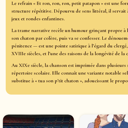
Le refrain « Et ron, ron, ron, petit patapon » est une 
structure répétitive. Dépourvu de sens littéral, il servait
jeux et rondes enfantines.
La trame narrative recèle un humour grinçant propre à 
son chaton par colère, puis va se confesser. Le dénoue
pénitence — est une pointe satirique à l’égard du clergé,
XVIIIe siècles, et l’une des raisons de la longévité de l
Au XIXe siècle, la chanson est imprimée dans plusieurs 
répertoire scolaire. Elle connaît une variante notable sel
substitue à « tua son p’tit chaton », adoucissant le prop