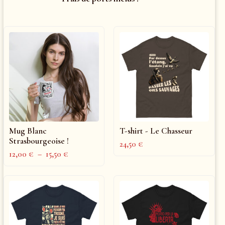
Mug Blanc
T-shirt - Le Chasseur
Strasbourgeoise !
24,50
€
12,00
€
–
15,50
€