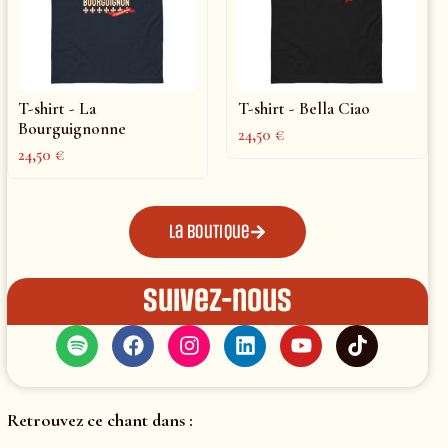
T-shirt - La
T-shirt - Bella Ciao
Bourguignonne
24,50
€
24,50
€
La boutique
Suivez-nous
Retrouvez ce chant dans :