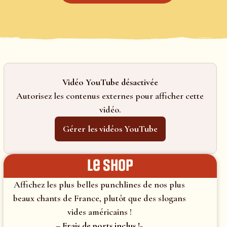
Vidéo YouTube désactivée
Autorisez les contenus externes pour afficher cette
vidéo.
Gérer les vidéos YouTube
le shop
Affichez les plus belles punchlines de nos plus
beaux chants de France, plutôt que des slogans
vides américains !
– Frais de ports inclus !-